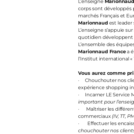
L’enseigne
Marionnau
corps sont développés 
marchés Français et Eur
Marionnaud
est leader 
L’enseigne s’appuie sur
quotidien développent u
L’ensemble des équipes 
Marionnaud France
a é
l’Institut international 
Vous aurez comme prin
· Chouchouter nos clien
expérience shopping in
· Incarner LE Service M
important pour l’enseig
· Maîtriser les différen
commerciaux
(IV, TT, P
· Effectuer les encais
chouchouter nos clients