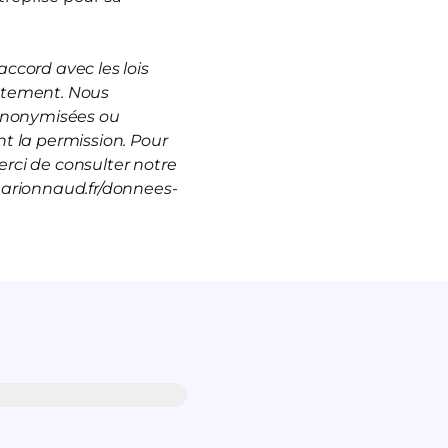
ccord avec les lois
rutement. Nous
 anonymisées ou
t la permission. Pour
rci de consulter notre
marionnaud.fr/donnees-