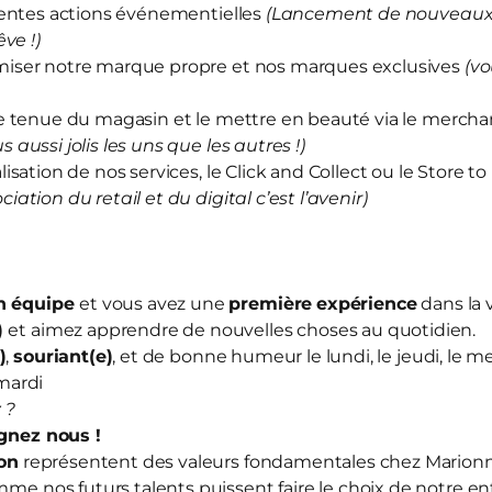
rentes actions événementielles
(Lancement de nouveaux 
ve !)
iser notre marque propre et nos marques exclusives
(vo
e tenue du magasin et le mettre en beauté via le merch
us aussi jolis les uns que les autres !)
sation de nos services, le Click and Collect ou le Store to
ociation du retail et du digital c’est l’avenir)
en équipe
et vous avez une
première
expérience
dans la 
)
et aimez apprendre de nouvelles choses au quotidien.
)
,
souriant(e)
, et de bonne humeur le lundi, le jeudi, le me
mardi
 ?
ignez nous
!
ion
représentent des valeurs fondamentales chez Mario
mme nos futurs talents puissent faire le choix de notre en