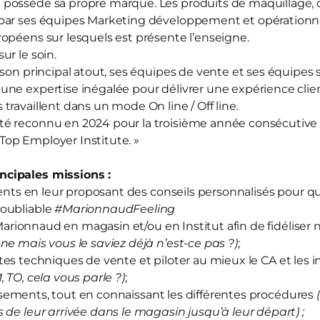
d
possède sa propre marque. Les produits de maquillage, d
par ses équipes Marketing développement et opérationnel
opéens sur lesquels est présente l’enseigne.
sur le soin.
 son principal atout, ses équipes de vente et ses équipes
ne expertise inégalée pour délivrer une expérience clien
travaillent dans un mode On line / Off line.
té reconnu en 2024 pour la troisième année consécutive
« Top Employer Institute. »
cipales missions :
ts en leur proposant des conseils personnalisés pour qu’
oubliable
#MarionnaudFeeling
arionnaud en magasin et/ou en Institut afin de fidéliser 
ne mais vous le saviez déjà n’est-ce pas ?)
;
tes techniques de vente et piloter au mieux le CA et les i
M, TO, cela vous parle ?)
;
sements, tout en connaissant les différentes procédures
 de leur arrivée dans le magasin jusqu’à leur départ) ;