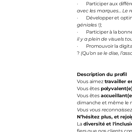
· Participer aux diffé
avec les marques… Le rê
· Développer et optim
géniales !)
;
· Participer à la bonn
il y a plein de visuels to
· Promouvoir la digitali
?
(Qu’on se le dise, l’ass
Description du profil
Vous aimez
travailler 
Vous êtes
polyvalent(e
Vous êtes
accueillant(e
dimanche et même le 
Vous vous reconnaissez
N’hésitez plus, et
rejo
La
diversité et l'inclus
fiers que nos clients co