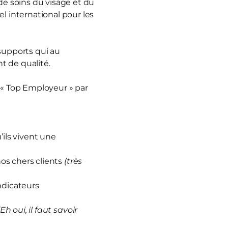
e soins du visage et du
 international pour les
 supports qui au
t de qualité.
 « Top Employeur » par
ils vivent une
nos chers clients
(très
ndicateurs
(Eh oui, il faut savoir