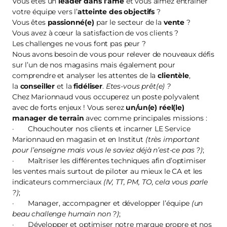
Vous êtes un
leader dans l’âme
et vous aimez entraîner
votre équipe vers l’
atteinte des objectifs
?
Vous êtes
passionné(e)
par le secteur de la
vente
?
Vous avez à cœur la satisfaction de vos clients ?
Les challenges ne vous font pas peur ?
Nous avons besoin de vous pour relever de nouveaux défis
sur l’un de nos magasins mais également pour
comprendre et analyser les attentes de la
clientèle
,
la
conseiller
et la
fidéliser
.
Etes-vous prêt(e) ?
Chez Marionnaud vous occuperez un poste polyvalent
avec de forts enjeux ! Vous serez
un/un(e) réel(le)
manager de terrain
avec comme principales missions :
· Chouchouter nos clients et incarner LE Service
Marionnaud en magasin et en Institut
(très important
pour l’enseigne mais vous le saviez déjà n’est-ce pas ?)
;
· Maîtriser les différentes techniques afin d’optimiser
les ventes mais surtout de piloter au mieux le CA et les
indicateurs commerciaux
(IV, TT, PM, TO, cela vous parle
?)
;
· Manager, accompagner et développer l’équipe
(un
beau challenge humain non ?)
;
· Développer et optimiser notre marque propre et nos