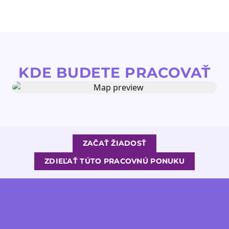
KDE BUDETE PRACOVAŤ
ZAČAŤ ŽIADOSŤ
ZDIEĽAŤ TÚTO PRACOVNÚ PONUKU