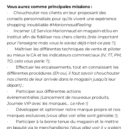
Vous aurez comme principales missions :
· Chouchouter nos clients en leur proposant des
conseils personnalisés pour qu’ils vivent une expérience
shopping inoubliable
#MarionnaudFeeling
· Incarner LE Service Marionnaud en magasin et/ou en
Institut afin de fidéliser nos chers clients
(très important
pour l’enseigne mais vous le saviez déjà n’est-ce pas ?)
;
· Maîtriser les différentes techniques de vente et piloter
au mieux le CA et les indicateurs commerciaux
(IV, TT, PM,
TO, cela vous parle ?)
;
· Effectuer les encaissements, tout en connaissant les
différentes procédures
(Eh oui, il faut savoir chouchouter
nos clients de leur arrivée dans le magasin jusqu’à leur
départ) ;
· Participer aux différentes actions
événementielles
(Lancement de nouveaux produits,
Journée VIP avec les marques… Le rêve !)
· Développer et optimiser notre marque propre et nos
marques exclusives
(vous allez voir elles sont géniales !)
;
· Participer à la bonne tenue du magasin et le mettre
en beauté via le merchandising
(Vous allez voir il y a plein