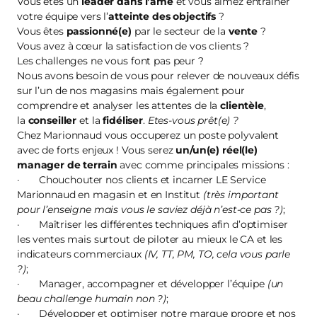
Vous êtes un
leader dans l’âme
et vous aimez entraîner
votre équipe vers l’
atteinte des objectifs
?
Vous êtes
passionné(e)
par le secteur de la
vente
?
Vous avez à cœur la satisfaction de vos clients ?
Les challenges ne vous font pas peur ?
Nous avons besoin de vous pour relever de nouveaux défis
sur l’un de nos magasins mais également pour
comprendre et analyser les attentes de la
clientèle
,
la
conseiller
et la
fidéliser
.
Etes-vous prêt(e) ?
Chez Marionnaud vous occuperez un poste polyvalent
avec de forts enjeux ! Vous serez
un/un(e) réel(le)
manager de terrain
avec comme principales missions :
· Chouchouter nos clients et incarner LE Service
Marionnaud en magasin et en Institut
(très important
pour l’enseigne mais vous le saviez déjà n’est-ce pas ?)
;
· Maîtriser les différentes techniques afin d’optimiser
les ventes mais surtout de piloter au mieux le CA et les
indicateurs commerciaux
(IV, TT, PM, TO, cela vous parle
?)
;
· Manager, accompagner et développer l’équipe
(un
beau challenge humain non ?)
;
· Développer et optimiser notre marque propre et nos