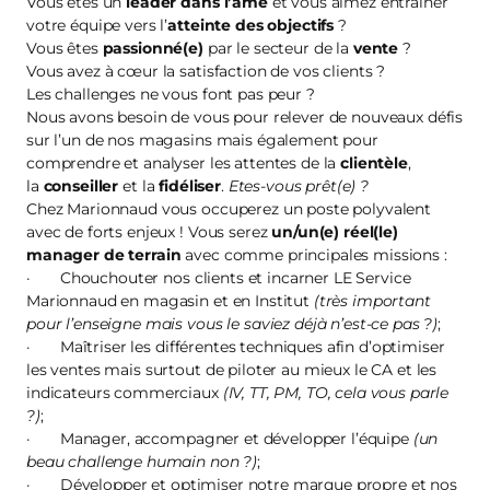
Vous êtes un
leader dans l’âme
et vous aimez entraîner
votre équipe vers l’
atteinte des objectifs
?
Vous êtes
passionné(e)
par le secteur de la
vente
?
Vous avez à cœur la satisfaction de vos clients ?
Les challenges ne vous font pas peur ?
Nous avons besoin de vous pour relever de nouveaux défis
sur l’un de nos magasins mais également pour
comprendre et analyser les attentes de la
clientèle
,
la
conseiller
et la
fidéliser
.
Etes-vous prêt(e) ?
Chez Marionnaud vous occuperez un poste polyvalent
avec de forts enjeux ! Vous serez
un/un(e) réel(le)
manager de terrain
avec comme principales missions :
· Chouchouter nos clients et incarner LE Service
Marionnaud en magasin et en Institut
(très important
pour l’enseigne mais vous le saviez déjà n’est-ce pas ?)
;
· Maîtriser les différentes techniques afin d’optimiser
les ventes mais surtout de piloter au mieux le CA et les
indicateurs commerciaux
(IV, TT, PM, TO, cela vous parle
?)
;
· Manager, accompagner et développer l’équipe
(un
beau challenge humain non ?)
;
· Développer et optimiser notre marque propre et nos