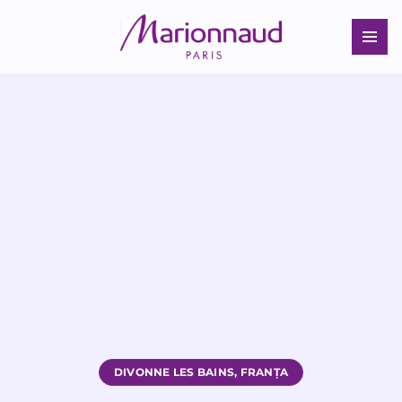
VIAȚA LA MARIONNAUD
ÎN CENTRUL MARIONNAUD
ECHIPELE DIN MAGAZIN
RO
ECHIPELE DE SUPORT
CAUTĂ ȘI APLICĂ
ÎNVĂȚARE ȘI DEZVOLTARE
SFATURI PENTRU INTERVIU
DIVONNE LES BAINS, FRANȚA