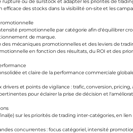
 de rupture ou de surstock et adapter les priorités de tra
n efficace des stocks dans la visibilité on-site et les camp
 promotionnelle
'intensité promotionnelle par catégorie afin d'équilibrer cr
ositionnement de marque.
e des mécaniques promotionnelles et des leviers de tradi
romotionnelle en fonction des résultats, du ROI et des pri
 performance
consolidée et claire de la performance commerciale global
x drivers et points de vigilance : trafic, conversion, pricing
pertinentes pour éclairer la prise de décision et l'amélior
ions
 final(e) sur les priorités de trading inter-catégories, en li
andes concurrentes : focus catégoriel, intensité promotionne