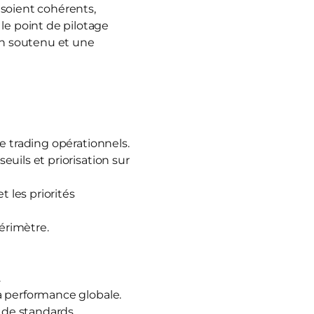
s soient cohérents,
le point de pilotage
ion soutenu et une
 de trading opérationnels.
seuils et priorisation sur
t les priorités
érimètre.
.
la performance globale.
t de standards