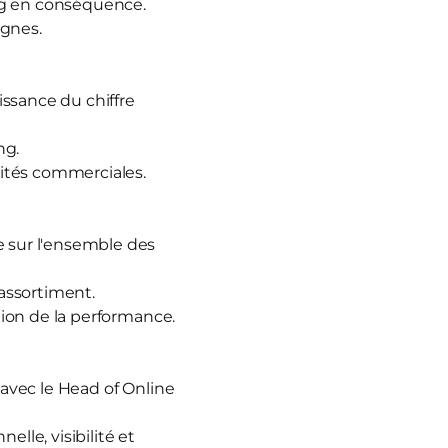
ding en conséquence.
agnes.
oissance du chiffre
ng.
orités commerciales.
e sur l'ensemble des
, assortiment.
ation de la performance.
en avec le Head of Online
lle, visibilité et