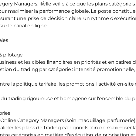
egory Managers, il/elle veille à ce que les plans catégoriel
pour maximiser la performance globale. Le poste constitue 
assurant une prise de décision claire, un rythme d'exécut
r le canal en ligne.
ales
& pilotage
business et les cibles financières en priorités et en cadres
estion du trading par catégorie : intensité promotionnelle, 
re la politique tarifaire, les promotions, l'activité on-site e
e du trading rigoureuse et homogène sur l'ensemble du p
ories
 Online Category Managers (soin, maquillage, parfumerie)
 valider les plans de trading catégoriels afin de maximiser 
entre catégories en matière d'exécution, de priorisation e