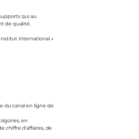
 supports qui au
t de qualité.
nstitut international «
e du canal en ligne de
tégories, en
 chiffre d'affaires, de