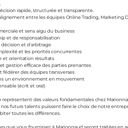
.
décision rapide, structurée et transparente.
 d'alignement entre les équipes Online Trading, Marketing 
merciale et sens aigu du business
ip et de responsabilisation
 décision et d'arbitrage
mplexité et les priorités concurrentes
e et orientation résultats
et gestion efficace des parties prenantes
et fédérer des équipes transverses
e dans un environnement en mouvement
nsable (écrit et oral)
sion représentent des valeurs fondamentales chez Marion
os futurs talents puissent faire le choix de notre entrepr
biter toutes les différences.
s que vous fournissez à Marionnaud seront traitées en ac