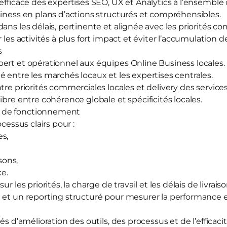
 efficace des expertises SEO, UX et Analytics à l’ensemble
siness en plans d’actions structurés et compréhensibles.
ans les délais, pertinente et alignée avec les priorités c
 les activités à plus fort impact et éviter l’accumulation d
s
ert et opérationnel aux équipes Online Business locales.
 entre les marchés locaux et les expertises centrales.
tre priorités commerciales locales et delivery des service
ibre entre cohérence globale et spécificités locales.
 de fonctionnement
ocessus clairs pour :
es,
isons,
ce.
r les priorités, la charge de travail et les délais de livraiso
 et un reporting structuré pour mesurer la performance et
tés d’amélioration des outils, des processus et de l’efficac