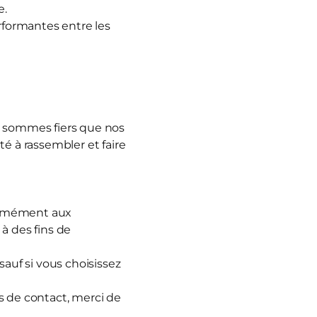
e.
erformantes entre les
s sommes fiers que nos
é à rassembler et faire
formément aux
à des fins de
uf si vous choisissez
s de contact, merci de