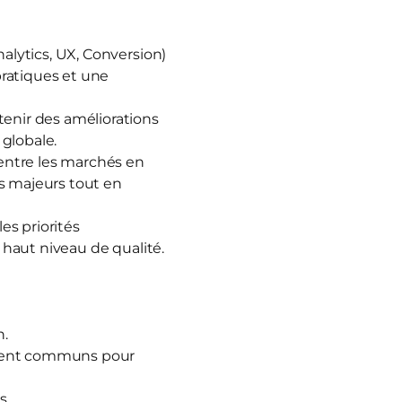
nalytics, UX, Conversion)
pratiques et une
tenir des améliorations
globale.
 entre les marchés en
és majeurs tout en
es priorités
n haut niveau de qualité.
n.
ement communs pour
s.