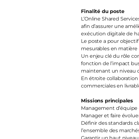
Finalité du poste
L’Online Shared Services
afin d’assurer une amél
exécution digitale de h
Le poste a pour objecti
mesurables en matière d
Un enjeu clé du rôle con
fonction de l’impact bu
maintenant un niveau de
En étroite collaboration 
commerciales en livrable
Missions principales
Management d’équipe e
Manager et faire évoluer
Définir des standards 
l’ensemble des marchés
Garantir un haut niveau