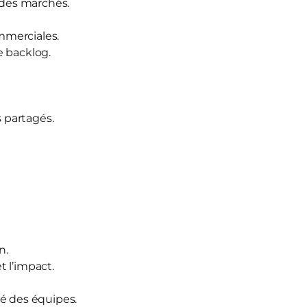
 des marchés.
ommerciales.
e backlog.
s partagés.
n.
 l’impact.
ité des équipes.