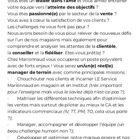
Vous êtes un
leader dans l’âme
et vous aimez entraîner
votre équipe vers l’
atteinte des objectifs
?
Vous êtes
passionné(e)
par le secteur de la
vente
?
Vous avez à cœur la satisfaction de vos clients ?
Les challenges ne vous font pas peur ?
Nous avons besoin de vous pour relever de nouveaux défis
sur l’un de nos magasins mais également pour
comprendre et analyser les attentes de la
clientèle
,
la
conseiller
et la
fidéliser
.
Etes-vous prêt(e) ?
Chez Marionnaud vous occuperez un poste polyvalent
avec de forts enjeux ! Vous serez
un/un(e) réel(le)
manager de terrain
avec comme principales missions :
· Chouchouter nos clients et incarner LE Service
Marionnaud en magasin et en Institut
(très important
pour l’enseigne mais vous le saviez déjà n’est-ce pas ?)
;
· Maîtriser les différentes techniques afin d’optimiser
les ventes mais surtout de piloter au mieux le CA et les
indicateurs commerciaux
(IV, TT, PM, TO, cela vous parle
?)
;
· Manager, accompagner et développer l’équipe
(un
beau challenge humain non ?)
;
· Développer et optimiser notre marque propre et nos