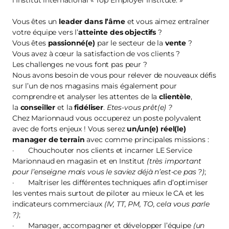
l’Institut international « Top Employer Institute. »
Vous êtes un
leader dans l’âme
et vous aimez entraîner
votre équipe vers l’
atteinte des objectifs
?
Vous êtes
passionné(e)
par le secteur de la
vente
?
Vous avez à cœur la satisfaction de vos clients ?
Les challenges ne vous font pas peur ?
Nous avons besoin de vous pour relever de nouveaux défis
sur l’un de nos magasins mais également pour
comprendre et analyser les attentes de la
clientèle
,
la
conseiller
et la
fidéliser
.
Etes-vous prêt(e) ?
Chez Marionnaud vous occuperez un poste polyvalent
avec de forts enjeux ! Vous serez
un/un(e) réel(le)
manager de terrain
avec comme principales missions :
· Chouchouter nos clients et incarner LE Service
Marionnaud en magasin et en Institut
(très important
pour l’enseigne mais vous le saviez déjà n’est-ce pas ?)
;
· Maîtriser les différentes techniques afin d’optimiser
les ventes mais surtout de piloter au mieux le CA et les
indicateurs commerciaux
(IV, TT, PM, TO, cela vous parle
?)
;
· Manager, accompagner et développer l’équipe
(un