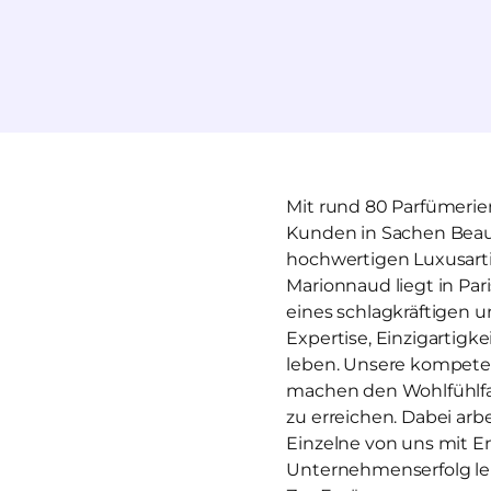
Mit rund 80 Parfümerien
Kunden in Sachen Beaut
hochwertigen Luxusartik
Marionnaud liegt in Par
eines schlagkräftigen u
Expertise, Einzigartigk
leben. Unsere kompeten
machen den Wohlfühlfak
zu erreichen. Dabei arbe
Einzelne von uns mit E
Unternehmenserfolg lei