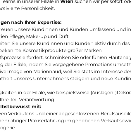
eams in unserer Filiale in
Wien
suchen wir per sofort o
otivierte Persönlichkeit.
gen nach Ihrer Expertise:
treuen unsere Kundinnen und Kunden umfassend und ind
ien Pflege, Make-up und Duft
iten Sie unsere Kundinnen und Kunden aktiv durch das
tbekannte Kosmetikprodukte großer Marken
sprozess erfordert, schminken Sie oder führen Hautanal
olg der Filiale, indem Sie vorgegebene Promotions umset
tive Image von Marionnaud, weil Sie stets im Interesse 
ntheit unseres Unternehmens steigern und neue Kundi
keiten in der Filiale, wie beispielsweise (Auslagen-)Deko
 Ihre Teil-Verantwortung
lbstbewusst mit:
iven Verkaufens und einer abgeschlossenen Berufsausbi
mehrjähriger Praxiserfahrung im gehobenen Verkauf sow
rogerie