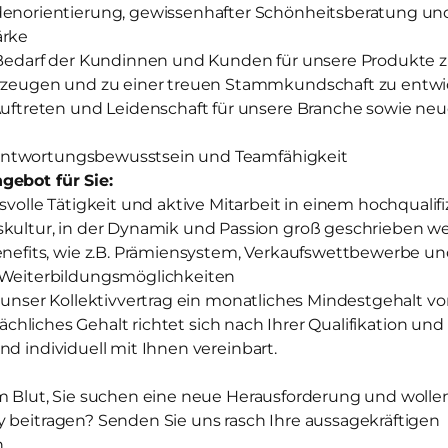
norientierung, gewissenhafter Schönheitsberatung un
ärke
Bedarf der Kundinnen und Kunden für unsere Produkte 
zeugen und zu einer treuen Stammkundschaft zu entwi
uftreten und Leidenschaft für unsere Branche sowie neu
erantwortungsbewusstsein und Teamfähigkeit
gebot für Sie:
volle Tätigkeit und aktive Mitarbeit in einem hochqualif
ultur, in der Dynamik und Passion groß geschrieben w
efits, wie z.B. Prämiensystem, Verkaufswettbewerbe und
Weiterbildungsmöglichkeiten
t unser Kollektivvertrag ein monatliches Mindestgehalt vo
atsächliches Gehalt richtet sich nach Ihrer Qualifikation u
nd individuell mit Ihnen vereinbart.
m Blut, Sie suchen eine neue Herausforderung und wollen 
y beitragen? Senden Sie uns rasch Ihre aussagekräftigen
.