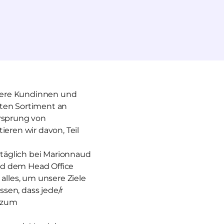
unsere Kundinnen und
iten Sortiment an
Ursprung von
ieren wir davon, Teil
r täglich bei Marionnaud
nd dem Head Office
lles, um unsere Ziele
ssen, dass jede/r
g zum