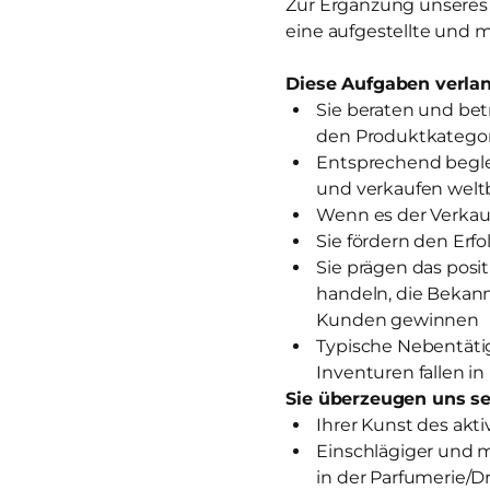
Zur Ergänzung unseres T
eine aufgestellte und m
Diese Aufgaben verlan
Sie beraten und be
den Produktkategor
Entsprechend begle
und verkaufen wel
Wenn es der Verkauf
Sie fördern den Erf
Sie prägen das posi
handeln, die Bekan
Kunden gewinnen
Typische Nebentätig
Inventuren fallen in
Sie überzeugen uns se
Ihrer Kunst des akt
Einschlägiger und 
in der Parfumerie/D