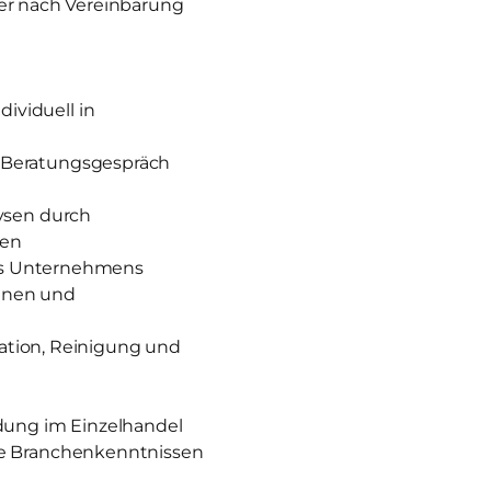
der nach Vereinbarung
ividuell in
 Beratungsgespräch
ysen durch
zen
des Unternehmens
nnen und
ration, Reinigung und
ldung im Einzelhandel
ie Branchenkenntnissen