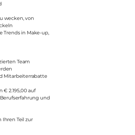
d
zu wecken, von
ckeln
e Trends in Make-up,
izierten Team
erden
 Mitarbeiterrabatte
n € 2.195,00 auf
nd Berufserfahrung und
Ihren Teil zur