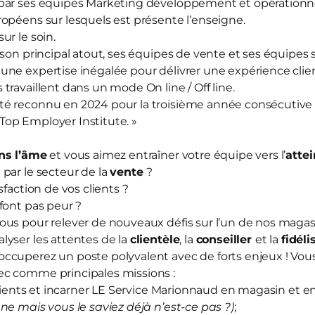
par ses équipes Marketing développement et opérationnel
opéens sur lesquels est présente l’enseigne.
sur le soin.
 son principal atout, ses équipes de vente et ses équipes
ne expertise inégalée pour délivrer une expérience clien
travaillent dans un mode On line / Off line.
té reconnu en 2024 pour la troisième année consécutive
« Top Employer Institute. »
ns l’âme
et vous aimez entraîner votre équipe vers l’
attei
)
par le secteur de la
vente
?
sfaction de vos clients ?
font pas peur ?
ous pour relever de nouveaux défis sur l’un de nos maga
yser les attentes de la
clientèle
, la
conseiller
et la
fidéli
ccuperez un poste polyvalent avec de forts enjeux ! Vou
ec comme principales missions :
nts et incarner LE Service Marionnaud en magasin et en
ne mais vous le saviez déjà n’est-ce pas ?)
;