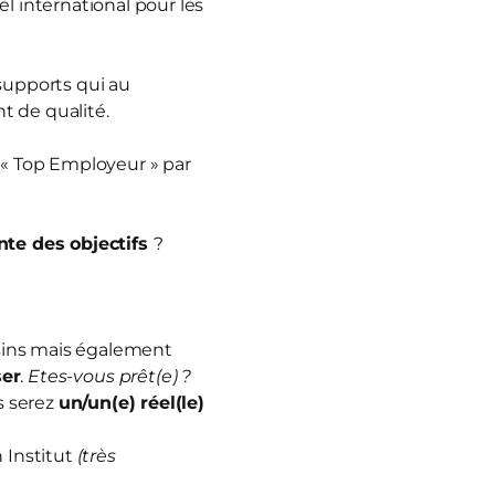
 international pour les
 supports qui au
t de qualité.
 « Top Employeur » par
nte des objectifs
?
sins mais également
ser
.
Etes-vous prêt(e) ?
s serez
un/un(e) réel(le)
 Institut
(très