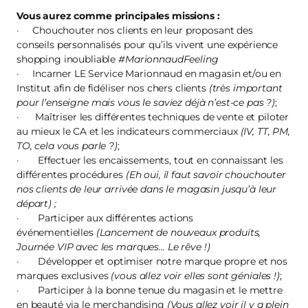
Vous aurez comme principales missions :
· Chouchouter nos clients en leur proposant des
conseils personnalisés pour qu’ils vivent une expérience
shopping inoubliable
#MarionnaudFeeling
· Incarner LE Service Marionnaud en magasin et/ou en
Institut afin de fidéliser nos chers clients
(très important
pour l’enseigne mais vous le saviez déjà n’est-ce pas ?)
;
· Maîtriser les différentes techniques de vente et piloter
au mieux le CA et les indicateurs commerciaux
(IV, TT, PM,
TO, cela vous parle ?)
;
· Effectuer les encaissements, tout en connaissant les
différentes procédures
(Eh oui, il faut savoir chouchouter
nos clients de leur arrivée dans le magasin jusqu’à leur
départ) ;
· Participer aux différentes actions
événementielles
(Lancement de nouveaux produits,
Journée VIP avec les marques… Le rêve !)
· Développer et optimiser notre marque propre et nos
marques exclusives
(vous allez voir elles sont géniales !)
;
· Participer à la bonne tenue du magasin et le mettre
en beauté via le merchandising
(Vous allez voir il y a plein