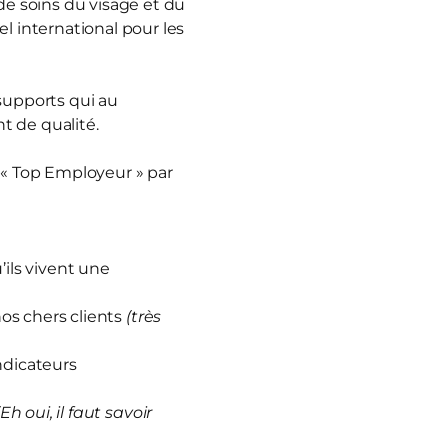
e soins du visage et du
 international pour les
 supports qui au
t de qualité.
 « Top Employeur » par
ils vivent une
nos chers clients
(très
ndicateurs
(Eh oui, il faut savoir