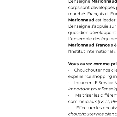
L’enseigne
Marionnau
corps sont développés 
marchés Français et Eur
Marionnaud
est leader 
L’enseigne s’appuie sur
quotidien développent u
L’ensemble des équipes 
Marionnaud France
a é
l’Institut international 
Vous aurez comme prin
· Chouchouter nos clien
expérience shopping in
· Incarner LE Service M
important pour l’enseig
· Maîtriser les différen
commerciaux
(IV, TT, P
· Effectuer les encais
chouchouter nos clients