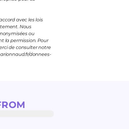
ccord avec les lois
rutement. Nous
 anonymisées ou
t la permission. Pour
rci de consulter notre
marionnaud.fr/donnees-
FROM