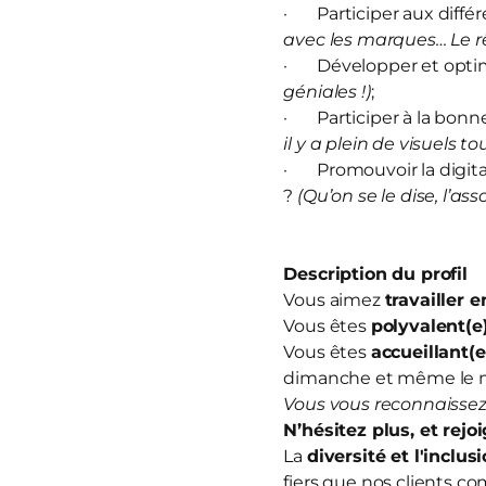
· Participer aux diffé
avec les marques… Le rê
· Développer et optim
géniales !)
;
· Participer à la bonn
il y a plein de visuels to
· Promouvoir la digitali
?
(Qu’on se le dise, l’ass
Description du profil
Vous aimez
travailler 
Vous êtes
polyvalent(e
Vous êtes
accueillant(e
dimanche et même le 
Vous vous reconnaissez
N’hésitez plus, et
rejo
La
diversité et l'inclus
fiers que nos clients co