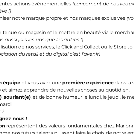
rentes actions événementielles
(Lancement de nouveaux 
ve !)
iser notre marque propre et nos marques exclusives
(vo
e tenue du magasin et le mettre en beauté via le merch
us aussi jolis les uns que les autres !)
sation de nos services, le Click and Collect ou le Store to
ociation du retail et du digital c’est l’avenir)
en équipe
et vous avez une
première
expérience
dans la 
)
et aimez apprendre de nouvelles choses au quotidien.
)
,
souriant(e)
, et de bonne humeur le lundi, le jeudi, le me
mardi
 ?
ignez nous
!
ion
représentent des valeurs fondamentales chez Mario
mme nos futurs talents puissent faire le choix de notre en