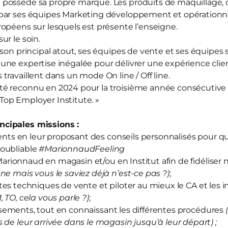
d
possède sa propre marque. Les produits de maquillage, d
par ses équipes Marketing développement et opérationnel
opéens sur lesquels est présente l’enseigne.
sur le soin.
 son principal atout, ses équipes de vente et ses équipes
ne expertise inégalée pour délivrer une expérience clien
travaillent dans un mode On line / Off line.
té reconnu en 2024 pour la troisième année consécutive
« Top Employer Institute. »
cipales missions :
ts en leur proposant des conseils personnalisés pour qu’
oubliable
#MarionnaudFeeling
arionnaud en magasin et/ou en Institut afin de fidéliser 
ne mais vous le saviez déjà n’est-ce pas ?)
;
tes techniques de vente et piloter au mieux le CA et les i
M, TO, cela vous parle ?)
;
sements, tout en connaissant les différentes procédures
 de leur arrivée dans le magasin jusqu’à leur départ) ;