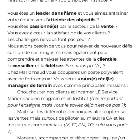
l’Institut international « Top Employer Institute. »
Vous êtes un
leader dans l’âme
et vous aimez entraîner
votre équipe vers l’
atteinte des objectifs
?
Vous êtes
passionné(e)
par le secteur de la
vente
?
Vous avez à cœur la satisfaction de vos clients ?
Les challenges ne vous font pas peur ?
Nous avons besoin de vous pour relever de nouveaux défis
sur l’un de nos magasins mais également pour
comprendre et analyser les attentes de la
clientèle
,
la
conseiller
et la
fidéliser
.
Etes-vous prêt(e) ?
Chez Marionnaud vous occuperez un poste polyvalent
avec de forts enjeux ! Vous serez
un/un(e) réel(le)
manager de terrain
avec comme principales missions :
· Chouchouter nos clients et incarner LE Service
Marionnaud en magasin et en Institut
(très important
pour l’enseigne mais vous le saviez déjà n’est-ce pas ?)
;
· Maîtriser les différentes techniques afin d’optimiser
les ventes mais surtout de piloter au mieux le CA et les
indicateurs commerciaux
(IV, TT, PM, TO, cela vous parle
?)
;
· Manager, accompagner et développer l’équipe
(un