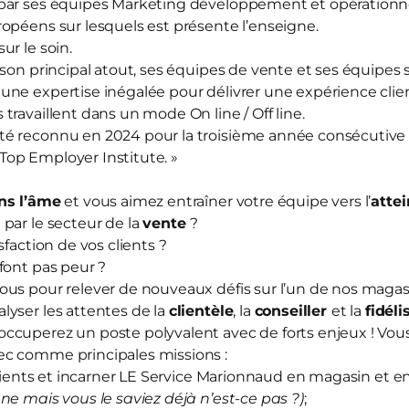
par ses équipes Marketing développement et opérationnel
opéens sur lesquels est présente l’enseigne.
sur le soin.
 son principal atout, ses équipes de vente et ses équipes
ne expertise inégalée pour délivrer une expérience clien
travaillent dans un mode On line / Off line.
té reconnu en 2024 pour la troisième année consécutive
« Top Employer Institute. »
ns l’âme
et vous aimez entraîner votre équipe vers l’
attei
)
par le secteur de la
vente
?
sfaction de vos clients ?
font pas peur ?
ous pour relever de nouveaux défis sur l’un de nos maga
yser les attentes de la
clientèle
, la
conseiller
et la
fidéli
ccuperez un poste polyvalent avec de forts enjeux ! Vou
ec comme principales missions :
nts et incarner LE Service Marionnaud en magasin et en
ne mais vous le saviez déjà n’est-ce pas ?)
;