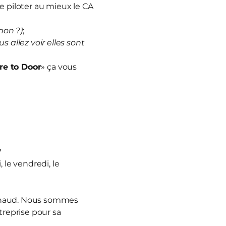
e piloter au mieux le CA
non ?)
;
us allez voir elles sont
re to Door
» ça vous
?
 le vendredi, le
nnaud. Nous sommes
treprise pour sa