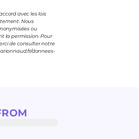
ccord avec les lois
rutement. Nous
 anonymisées ou
t la permission. Pour
rci de consulter notre
marionnaud.fr/donnees-
FROM