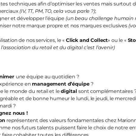
ntes techniques afin d’optimiser les ventes mais surtout d
merciaux
(IV, TT, PM, TO, cela vous parle ?)
;
er et développer l’équipe
(un beau challenge humain 
iser notre marque propre et nos marques exclusives
(vo
sation de nos services, le «
Click and Collect
» ou le «
Sto
 l’association du retail et du digital c’est l’avenir)
nimer
une équipe au quotidien ?
expérience en
management d’équipe
?
 le monde du retail et le
digital
sont complémentaires 
agréable et de bonne humeur le lundi, le jeudi, le mercredi,
ardi ?
ignez nous
!
ion
représentent des valeurs fondamentales chez Mario
mme nos futurs talents puissent faire le choix de notre en
 faire cohabiter toutes les différences.