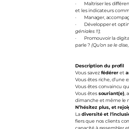
· Maîtriser les différe
et les indicateurs com
· Manager, accompagn
· Développer et optim
géniales !!)
;
· Promouvoir la digitali
parle ?
(Qu’on se le dise,
Description du profil
Vous savez
fédérer
et
a
Vous êtes riche, d’une 
Vous êtes convaincu que
Vous êtes
souriant(e)
, 
dimanche et même le m
N’hésitez plus, et
rejo
La
diversité et l'inclus
fiers que nos clients co
capacité à rassembler et