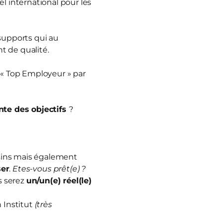
 international pour les
 supports qui au
t de qualité.
 « Top Employeur » par
nte des objectifs
?
sins mais également
ser
.
Etes-vous prêt(e) ?
s serez
un/un(e) réel(le)
 Institut
(très