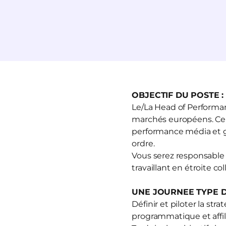
OBJECTIF DU POSTE :
Le/La Head of Performan
marchés européens. Ce rô
performance média et ga
ordre.
Vous serez responsable à
travaillant en étroite c
UNE JOURNEE TYPE D
Définir et piloter la str
programmatique et affili