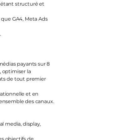
 étant structuré et
s que GA4, Meta Ads
.
 médias payants sur 8
, optimiser la
ats de tout premier
rationnelle et en
 l’ensemble des canaux.
al media, display,
es objectifs de