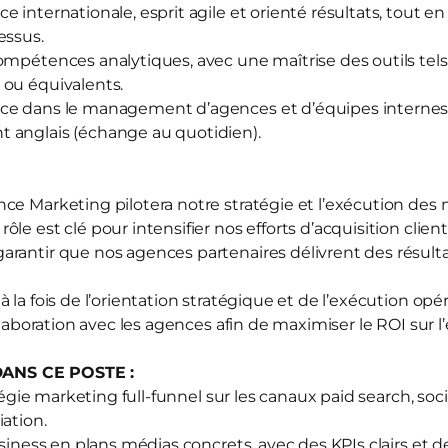
 internationale, esprit agile et orienté résultats, tout en
essus.
ompétences analytiques, avec une maîtrise des outils tel
 ou équivalents.
ce dans le management d’agences et d’équipes internes
 anglais (échange au quotidien).
ce Marketing pilotera notre stratégie et l’exécution des
le est clé pour intensifier nos efforts d’acquisition client
rantir que nos agences partenaires délivrent des résult
 la fois de l’orientation stratégique et de l’exécution opé
ollaboration avec les agences afin de maximiser le ROI sur
ANS CE POSTE :
atégie marketing full-funnel sur les canaux paid search, soci
ation.
usiness en plans médias concrets, avec des KPIs clairs et d