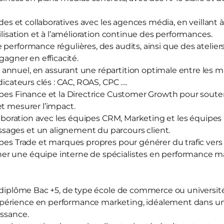
ides et collaboratives avec les agences média, en veillant à
bilisation et à l’amélioration continue des performances.
 performance régulières, des audits, ainsi que des atelier
 gagner en efficacité.
nnuel, en assurant une répartition optimale entre les ma
dicateurs clés : CAC, ROAS, CPC ….
ipes Finance et la Directrice Customer Growth pour souten
et mesurer l’impact.
llaboration avec les équipes CRM, Marketing et les équipes 
ages et un alignement du parcours client.
ipes Trade et marques propres pour générer du trafic vers
r une équipe interne de spécialistes en performance m
n diplôme Bac +5, de type école de commerce ou universit
périence en performance marketing, idéalement dans u
issance.