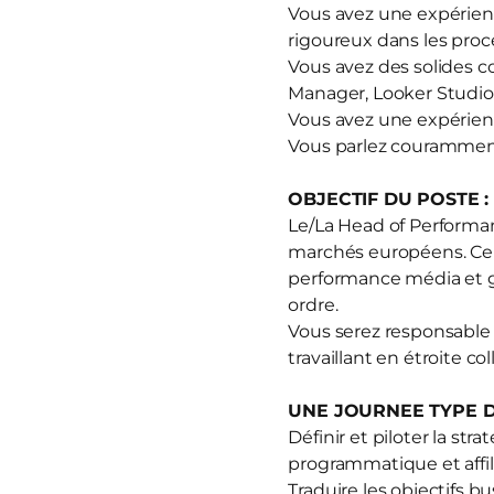
Vous avez une expérience
rigoureux dans les proc
Vous avez des solides c
Manager, Looker Studio
Vous avez une expérien
Vous parlez couramment
OBJECTIF DU POSTE :
Le/La Head of Performan
marchés européens. Ce rô
performance média et ga
ordre.
Vous serez responsable à
travaillant en étroite c
UNE JOURNEE TYPE D
Définir et piloter la str
programmatique et affili
Traduire les objectifs b