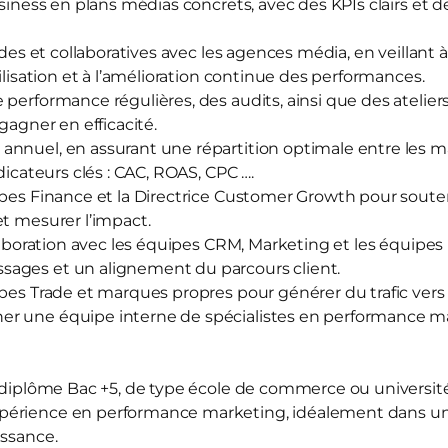
usiness en plans médias concrets, avec des KPIs clairs et d
ides et collaboratives avec les agences média, en veillant à
bilisation et à l’amélioration continue des performances.
 performance régulières, des audits, ainsi que des atelier
 gagner en efficacité.
nnuel, en assurant une répartition optimale entre les ma
dicateurs clés : CAC, ROAS, CPC ….
ipes Finance et la Directrice Customer Growth pour souten
et mesurer l’impact.
llaboration avec les équipes CRM, Marketing et les équipes 
ages et un alignement du parcours client.
ipes Trade et marques propres pour générer du trafic vers
r une équipe interne de spécialistes en performance m
n diplôme Bac +5, de type école de commerce ou universit
périence en performance marketing, idéalement dans u
issance.