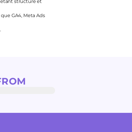
 étant structuré et
s que GA4, Meta Ads
.
FROM