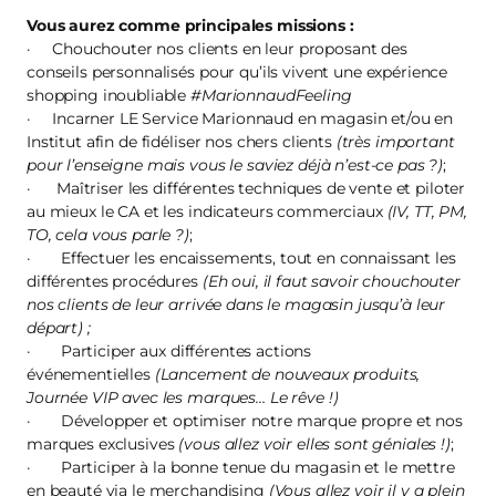
Vous aurez comme principales missions :
· Chouchouter nos clients en leur proposant des
conseils personnalisés pour qu’ils vivent une expérience
shopping inoubliable
#MarionnaudFeeling
· Incarner LE Service Marionnaud en magasin et/ou en
Institut afin de fidéliser nos chers clients
(très important
pour l’enseigne mais vous le saviez déjà n’est-ce pas ?)
;
· Maîtriser les différentes techniques de vente et piloter
au mieux le CA et les indicateurs commerciaux
(IV, TT, PM,
TO, cela vous parle ?)
;
· Effectuer les encaissements, tout en connaissant les
différentes procédures
(Eh oui, il faut savoir chouchouter
nos clients de leur arrivée dans le magasin jusqu’à leur
départ) ;
· Participer aux différentes actions
événementielles
(Lancement de nouveaux produits,
Journée VIP avec les marques… Le rêve !)
· Développer et optimiser notre marque propre et nos
marques exclusives
(vous allez voir elles sont géniales !)
;
· Participer à la bonne tenue du magasin et le mettre
en beauté via le merchandising
(Vous allez voir il y a plein