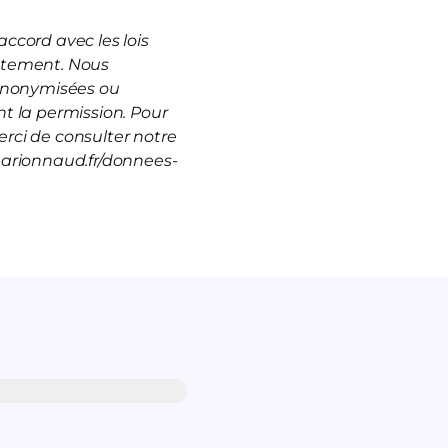
ccord avec les lois
rutement. Nous
 anonymisées ou
t la permission. Pour
rci de consulter notre
marionnaud.fr/donnees-