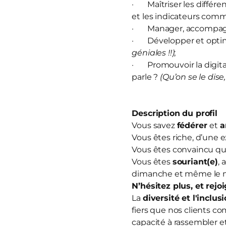
· Maîtriser les différe
et les indicateurs com
· Manager, accompagn
· Développer et optim
géniales !!)
;
· Promouvoir la digitali
parle ?
(Qu’on se le dise,
Description du profil
Vous savez
fédérer
et
a
Vous êtes riche, d’une 
Vous êtes convaincu que
Vous êtes
souriant(e)
, 
dimanche et même le m
N’hésitez plus, et
rejo
La
diversité et l'inclus
fiers que nos clients co
capacité à rassembler et