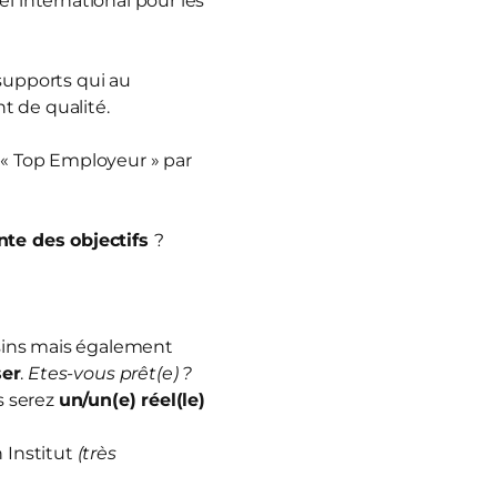
 international pour les
 supports qui au
t de qualité.
 « Top Employeur » par
nte des objectifs
?
sins mais également
ser
.
Etes-vous prêt(e) ?
s serez
un/un(e) réel(le)
 Institut
(très