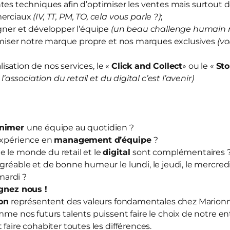
ntes techniques afin d’optimiser les ventes mais surtout d
merciaux
(IV, TT, PM, TO, cela vous parle ?)
;
er et développer l’équipe
(un beau challenge humain 
iser notre marque propre et nos marques exclusives
(vo
sation de nos services, le «
Click and Collect
» ou le «
Sto
 l’association du retail et du digital c’est l’avenir)
nimer
une équipe au quotidien ?
expérience en
management d’équipe
?
 le monde du retail et le
digital
sont complémentaires 
agréable et de bonne humeur le lundi, le jeudi, le mercredi,
ardi ?
ignez nous
!
ion
représentent des valeurs fondamentales chez Mario
mme nos futurs talents puissent faire le choix de notre en
 faire cohabiter toutes les différences.