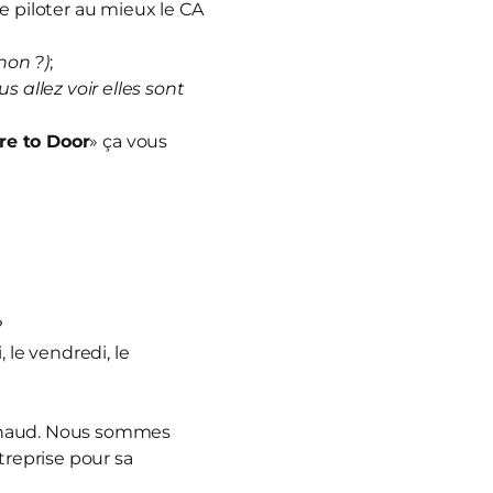
e piloter au mieux le CA
non ?)
;
us allez voir elles sont
re to Door
» ça vous
?
 le vendredi, le
nnaud. Nous sommes
treprise pour sa