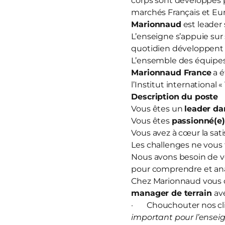
corps sont développés 
marchés Français et Eur
Marionnaud
est leader 
L’enseigne s’appuie sur
quotidien développent u
L’ensemble des équipes 
Marionnaud France
a é
l’Institut international 
Description du poste
Vous êtes un
leader da
Vous êtes
passionné(e
Vous avez à cœur la sati
Les challenges ne vous 
Nous avons besoin de v
pour comprendre et anal
Chez Marionnaud vous o
manager de terrain
av
· Chouchouter nos clie
important pour l’enseig