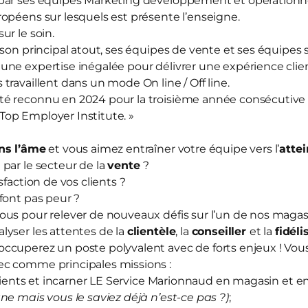
par ses équipes Marketing développement et opérationnel
opéens sur lesquels est présente l’enseigne.
sur le soin.
 son principal atout, ses équipes de vente et ses équipes
ne expertise inégalée pour délivrer une expérience clien
travaillent dans un mode On line / Off line.
té reconnu en 2024 pour la troisième année consécutive
« Top Employer Institute. »
ns l’âme
et vous aimez entraîner votre équipe vers l’
attei
)
par le secteur de la
vente
?
sfaction de vos clients ?
font pas peur ?
ous pour relever de nouveaux défis sur l’un de nos maga
yser les attentes de la
clientèle
, la
conseiller
et la
fidéli
ccuperez un poste polyvalent avec de forts enjeux ! Vou
ec comme principales missions :
nts et incarner LE Service Marionnaud en magasin et en
ne mais vous le saviez déjà n’est-ce pas ?)
;