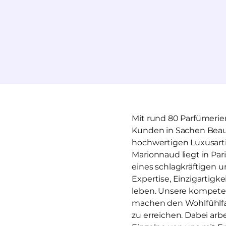
Mit rund 80 Parfümerien
Kunden in Sachen Beaut
hochwertigen Luxusartik
Marionnaud liegt in Par
eines schlagkräftigen u
Expertise, Einzigartigk
leben. Unsere kompeten
machen den Wohlfühlfak
zu erreichen. Dabei arbe