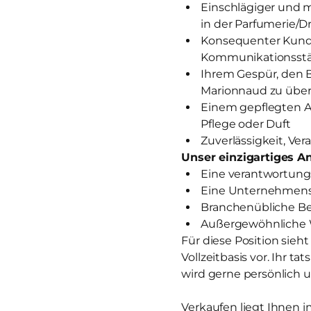
Einschlägiger und 
in der Parfumerie/D
Konsequenter Kunde
Kommunikationsst
Ihrem Gespür, den 
Marionnaud zu über
Einem gepflegten A
Pflege oder Duft
Zuverlässigkeit, V
Unser einzigartiges An
Eine verantwortungs
Eine Unternehmensk
Branchenübliche Ben
Außergewöhnliche 
Für diese Position sieh
Vollzeitbasis vor. Ihr t
wird gerne persönlich u
Verkaufen liegt Ihnen i