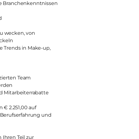
ie Branchenkenntnissen
d
zu wecken, von
ckeln
e Trends in Make-up,
izierten Team
erden
 Mitarbeiterrabatte
 € 2.251,00 auf
nd Berufserfahrung und
Ihren Teil zur