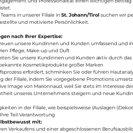
ngagement und Professionalität einen wichtigen Beitra
stet.
eams in unserer Filiale in
St. Johann/Tirol
suchen wir pe
stellte und motivierte Persönlichkeit.
gen nach Ihrer Expertise:
treuen unsere Kundinnen und Kunden umfassend und ind
ien Pflege, Make-up und Duft
iten Sie unsere Kundinnen und Kunden aktiv durch das
tbekannte Kosmetikprodukte großer Marken
sprozess erfordert, schminken Sie oder führen Hautanal
olg der Filiale, indem Sie vorgegebene Promotions umset
tive Image von Marionnaud, weil Sie stets im Interesse 
ntheit unseres Unternehmens steigern und neue Kundi
keiten in der Filiale, wie beispielsweise (Auslagen-)Deko
 Ihre Teil-Verantwortung
lbstbewusst mit:
iven Verkaufens und einer abgeschlossenen Berufsausbi