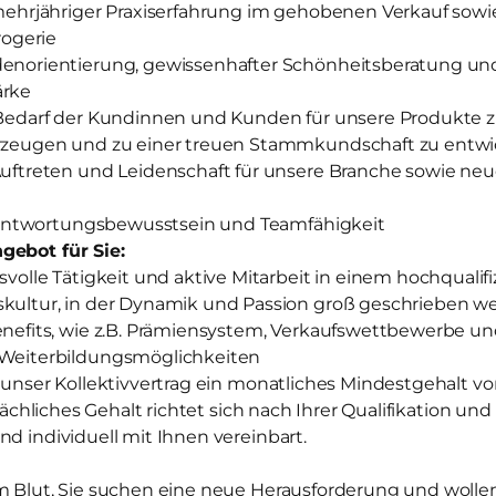
mehrjähriger Praxiserfahrung im gehobenen Verkauf sow
rogerie
norientierung, gewissenhafter Schönheitsberatung un
ärke
Bedarf der Kundinnen und Kunden für unsere Produkte 
zeugen und zu einer treuen Stammkundschaft zu entwi
uftreten und Leidenschaft für unsere Branche sowie neu
erantwortungsbewusstsein und Teamfähigkeit
gebot für Sie:
volle Tätigkeit und aktive Mitarbeit in einem hochqualif
ultur, in der Dynamik und Passion groß geschrieben w
efits, wie z.B. Prämiensystem, Verkaufswettbewerbe und
Weiterbildungsmöglichkeiten
t unser Kollektivvertrag ein monatliches Mindestgehalt von
atsächliches Gehalt richtet sich nach Ihrer Qualifikation u
nd individuell mit Ihnen vereinbart.
m Blut, Sie suchen eine neue Herausforderung und wollen 