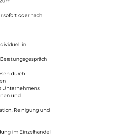
g zum
r sofort oder nach
ividuell in
 Beratungsgespräch
ysen durch
zen
des Unternehmens
nnen und
ration, Reinigung und
ldung im Einzelhandel