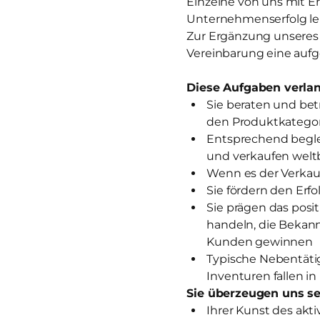
Einzelne von uns mit E
Unternehmenserfolg lei
Zur Ergänzung unseres T
Vereinbarung eine aufge
Diese Aufgaben verlan
Sie beraten und be
den Produktkategor
Entsprechend begle
und verkaufen wel
Wenn es der Verkauf
Sie fördern den Erf
Sie prägen das posi
handeln, die Bekan
Kunden gewinnen
Typische Nebentätig
Inventuren fallen in
Sie überzeugen uns se
Ihrer Kunst des akt