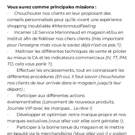
Vous aurez comme principales missions :
· Chouchouter nos clients en leur proposant des
conseils personnalisés pour qu’ils vivent une expérience
shopping inoubliable
#MarionnaudFeeling
· Incarner LE Service Marionnaud en magasin et/ou en
Institut afin de fidéliser nos chers clients
(très important
pour l’enseigne mais vous le saviez déjà n’est-ce pas ?)
;
· Maîtriser les différentes techniques de vente et piloter
au mieux le CA et les indicateurs commerciaux
(IV, TT, PM,
TO, cela vous parle ?)
;
· Effectuer les encaissements, tout en connaissant les
différentes procédures
(Eh oui, il faut savoir chouchouter
nos clients de leur arrivée dans le magasin jusqu’à leur
départ) ;
· Participer aux différentes actions
événementielles
(Lancement de nouveaux produits,
Journée VIP avec les marques… Le rêve !)
· Développer et optimiser notre marque propre et nos
marques exclusives
(vous allez voir elles sont géniales !)
;
· Participer à la bonne tenue du magasin et le mettre
en beauté via le merchandising
(Vous allez voir il y a plein