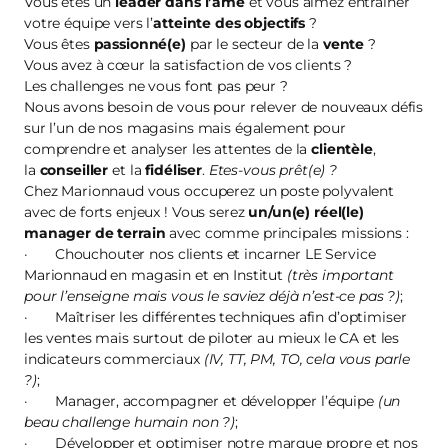
Vous êtes un
leader dans l’âme
et vous aimez entraîner
votre équipe vers l’
atteinte des objectifs
?
Vous êtes
passionné(e)
par le secteur de la
vente
?
Vous avez à cœur la satisfaction de vos clients ?
Les challenges ne vous font pas peur ?
Nous avons besoin de vous pour relever de nouveaux défis
sur l’un de nos magasins mais également pour
comprendre et analyser les attentes de la
clientèle
,
la
conseiller
et la
fidéliser
.
Etes-vous prêt(e) ?
Chez Marionnaud vous occuperez un poste polyvalent
avec de forts enjeux ! Vous serez
un/un(e) réel(le)
manager de terrain
avec comme principales missions :
· Chouchouter nos clients et incarner LE Service
Marionnaud en magasin et en Institut
(très important
pour l’enseigne mais vous le saviez déjà n’est-ce pas ?)
;
· Maîtriser les différentes techniques afin d’optimiser
les ventes mais surtout de piloter au mieux le CA et les
indicateurs commerciaux
(IV, TT, PM, TO, cela vous parle
?)
;
· Manager, accompagner et développer l’équipe
(un
beau challenge humain non ?)
;
· Développer et optimiser notre marque propre et nos