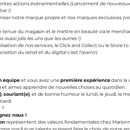
rentes actions événementielles
(Lancement de nouveaux 
ve !)
iser notre marque propre et nos marques exclusives
(vo
e tenue du magasin et le mettre en beauté via le merch
us aussi jolis les uns que les autres !)
sation de nos services, le Click and Collect ou le Store to
ociation du retail et du digital c’est l’avenir)
en équipe
et vous avez une
première
expérience
dans la 
)
et aimez apprendre de nouvelles choses au quotidien.
)
,
souriant(e)
, et de bonne humeur le lundi, le jeudi, le me
mardi
 ?
ignez nous
!
ion
représentent des valeurs fondamentales chez Mario
mme nos futurs talents puissent faire le choix de notre en