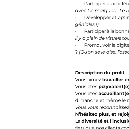
· Participer aux diffé
avec les marques… Le rê
· Développer et optim
géniales !)
;
· Participer à la bonn
il y a plein de visuels to
· Promouvoir la digitali
?
(Qu’on se le dise, l’ass
Description du profil
Vous aimez
travailler 
Vous êtes
polyvalent(e
Vous êtes
accueillant(e
dimanche et même le 
Vous vous reconnaissez
N’hésitez plus, et
rejo
La
diversité et l'inclus
fiers que nos clients co