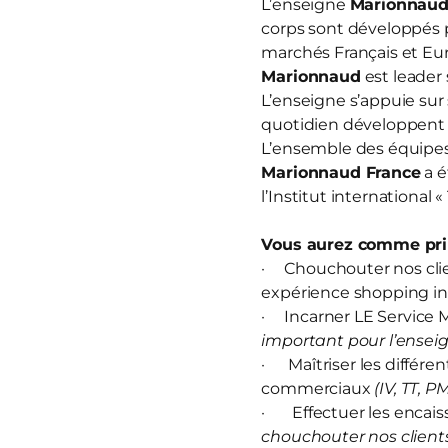
L’enseigne
Marionnau
corps sont développés 
marchés Français et Eur
Marionnaud
est leader 
L’enseigne s’appuie sur
quotidien développent u
L’ensemble des équipes 
Marionnaud France
a é
l’Institut international 
Vous aurez comme prin
· Chouchouter nos clien
expérience shopping in
· Incarner LE Service M
important pour l’enseig
· Maîtriser les différen
commerciaux
(IV, TT, P
· Effectuer les encais
chouchouter nos clients