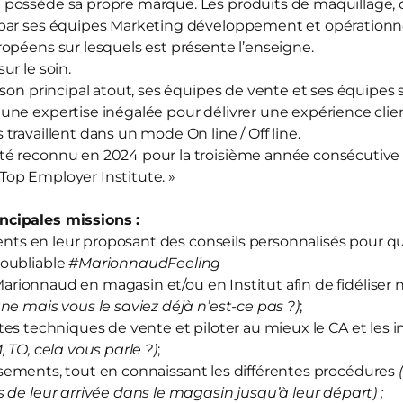
d
possède sa propre marque. Les produits de maquillage, d
par ses équipes Marketing développement et opérationnel
opéens sur lesquels est présente l’enseigne.
sur le soin.
 son principal atout, ses équipes de vente et ses équipes
ne expertise inégalée pour délivrer une expérience clien
travaillent dans un mode On line / Off line.
té reconnu en 2024 pour la troisième année consécutive
« Top Employer Institute. »
cipales missions :
ts en leur proposant des conseils personnalisés pour qu’
oubliable
#MarionnaudFeeling
arionnaud en magasin et/ou en Institut afin de fidéliser 
ne mais vous le saviez déjà n’est-ce pas ?)
;
tes techniques de vente et piloter au mieux le CA et les i
M, TO, cela vous parle ?)
;
sements, tout en connaissant les différentes procédures
 de leur arrivée dans le magasin jusqu’à leur départ) ;