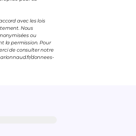
ccord avec les lois
rutement. Nous
 anonymisées ou
t la permission. Pour
rci de consulter notre
marionnaud.fr/donnees-