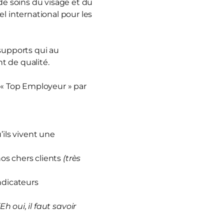
e soins du visage et du
 international pour les
 supports qui au
t de qualité.
 « Top Employeur » par
ils vivent une
nos chers clients
(très
ndicateurs
(Eh oui, il faut savoir