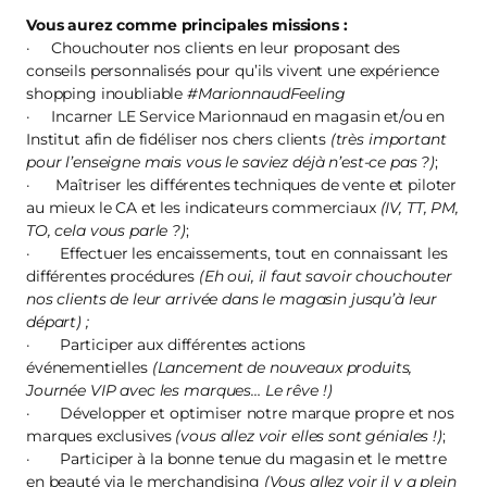
Vous aurez comme principales missions :
· Chouchouter nos clients en leur proposant des
conseils personnalisés pour qu’ils vivent une expérience
shopping inoubliable
#MarionnaudFeeling
· Incarner LE Service Marionnaud en magasin et/ou en
Institut afin de fidéliser nos chers clients
(très important
pour l’enseigne mais vous le saviez déjà n’est-ce pas ?)
;
· Maîtriser les différentes techniques de vente et piloter
au mieux le CA et les indicateurs commerciaux
(IV, TT, PM,
TO, cela vous parle ?)
;
· Effectuer les encaissements, tout en connaissant les
différentes procédures
(Eh oui, il faut savoir chouchouter
nos clients de leur arrivée dans le magasin jusqu’à leur
départ) ;
· Participer aux différentes actions
événementielles
(Lancement de nouveaux produits,
Journée VIP avec les marques… Le rêve !)
· Développer et optimiser notre marque propre et nos
marques exclusives
(vous allez voir elles sont géniales !)
;
· Participer à la bonne tenue du magasin et le mettre
en beauté via le merchandising
(Vous allez voir il y a plein