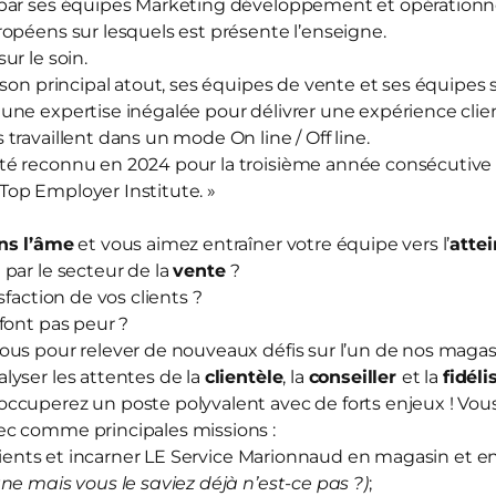
par ses équipes Marketing développement et opérationnel
opéens sur lesquels est présente l’enseigne.
sur le soin.
 son principal atout, ses équipes de vente et ses équipes
ne expertise inégalée pour délivrer une expérience clien
travaillent dans un mode On line / Off line.
té reconnu en 2024 pour la troisième année consécutive
« Top Employer Institute. »
ns l’âme
et vous aimez entraîner votre équipe vers l’
attei
)
par le secteur de la
vente
?
sfaction de vos clients ?
font pas peur ?
ous pour relever de nouveaux défis sur l’un de nos maga
yser les attentes de la
clientèle
, la
conseiller
et la
fidéli
ccuperez un poste polyvalent avec de forts enjeux ! Vou
ec comme principales missions :
nts et incarner LE Service Marionnaud en magasin et en
ne mais vous le saviez déjà n’est-ce pas ?)
;