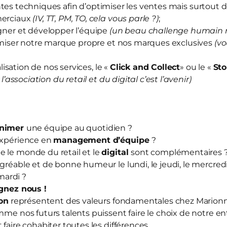
ntes techniques afin d’optimiser les ventes mais surtout d
merciaux
(IV, TT, PM, TO, cela vous parle ?)
;
er et développer l’équipe
(un beau challenge humain 
iser notre marque propre et nos marques exclusives
(vo
sation de nos services, le «
Click and Collect
» ou le «
Sto
 l’association du retail et du digital c’est l’avenir)
nimer
une équipe au quotidien ?
expérience en
management d’équipe
?
 le monde du retail et le
digital
sont complémentaires 
agréable et de bonne humeur le lundi, le jeudi, le mercredi,
ardi ?
ignez nous
!
ion
représentent des valeurs fondamentales chez Mario
mme nos futurs talents puissent faire le choix de notre en
 faire cohabiter toutes les différences.