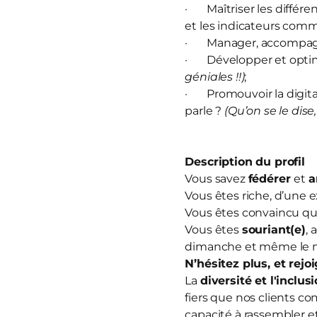
· Maîtriser les différe
et les indicateurs com
· Manager, accompagn
· Développer et optim
géniales !!)
;
· Promouvoir la digitali
parle ?
(Qu’on se le dise,
Description du profil
Vous savez
fédérer
et
a
Vous êtes riche, d’une 
Vous êtes convaincu que
Vous êtes
souriant(e)
, 
dimanche et même le m
N’hésitez plus, et
rejo
La
diversité et l'inclus
fiers que nos clients co
capacité à rassembler et