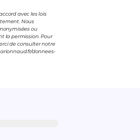
ccord avec les lois
rutement. Nous
 anonymisées ou
t la permission. Pour
rci de consulter notre
marionnaud.fr/donnees-