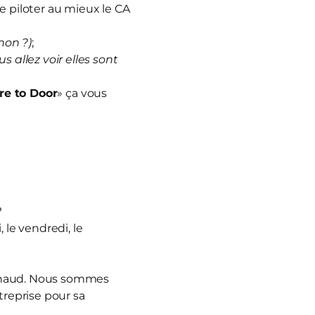
e piloter au mieux le CA
non ?)
;
us allez voir elles sont
re to Door
» ça vous
?
 le vendredi, le
nnaud. Nous sommes
treprise pour sa