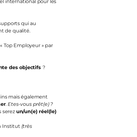
 international pour les
 supports qui au
t de qualité.
 « Top Employeur » par
nte des objectifs
?
sins mais également
ser
.
Etes-vous prêt(e) ?
s serez
un/un(e) réel(le)
 Institut
(très