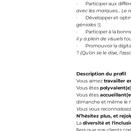
· Participer aux diffé
avec les marques… Le rê
· Développer et optim
géniales !)
;
· Participer à la bonn
il y a plein de visuels to
· Promouvoir la digitali
?
(Qu’on se le dise, l’ass
Description du profil
Vous aimez
travailler 
Vous êtes
polyvalent(e
Vous êtes
accueillant(e
dimanche et même le 
Vous vous reconnaissez
N’hésitez plus, et
rejo
La
diversité et l'inclus
fiers que nos clients co