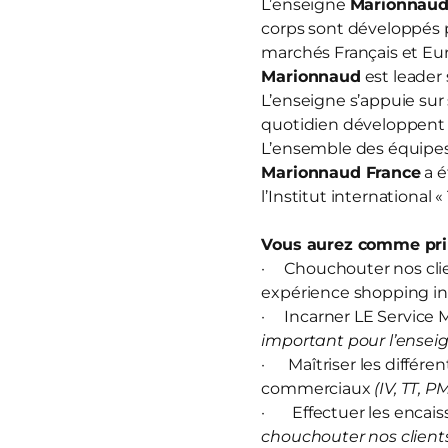
L’enseigne
Marionnau
corps sont développés 
marchés Français et Eur
Marionnaud
est leader 
L’enseigne s’appuie sur
quotidien développent u
L’ensemble des équipes 
Marionnaud France
a é
l’Institut international 
Vous aurez comme prin
· Chouchouter nos clien
expérience shopping in
· Incarner LE Service M
important pour l’enseig
· Maîtriser les différen
commerciaux
(IV, TT, P
· Effectuer les encais
chouchouter nos clients