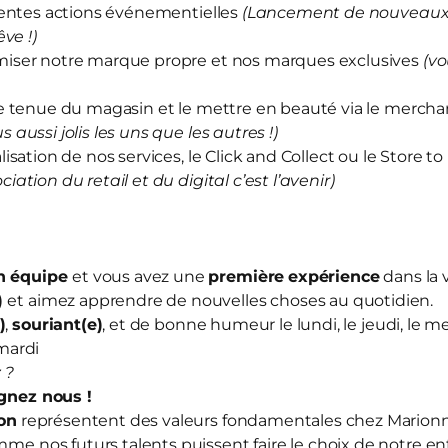
rentes actions événementielles
(Lancement de nouveaux 
ve !)
iser notre marque propre et nos marques exclusives
(vo
e tenue du magasin et le mettre en beauté via le merch
us aussi jolis les uns que les autres !)
sation de nos services, le Click and Collect ou le Store to
ociation du retail et du digital c’est l’avenir)
en équipe
et vous avez une
première
expérience
dans la 
)
et aimez apprendre de nouvelles choses au quotidien.
)
,
souriant(e)
, et de bonne humeur le lundi, le jeudi, le me
mardi
 ?
ignez nous
!
ion
représentent des valeurs fondamentales chez Mario
mme nos futurs talents puissent faire le choix de notre en