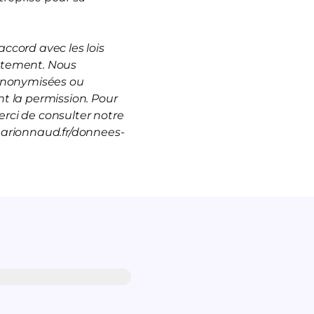
ccord avec les lois
rutement. Nous
 anonymisées ou
t la permission. Pour
rci de consulter notre
marionnaud.fr/donnees-