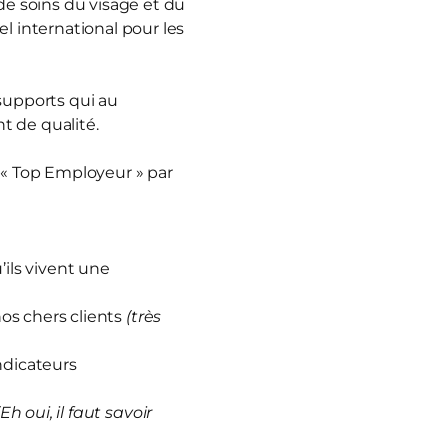
e soins du visage et du
 international pour les
 supports qui au
t de qualité.
 « Top Employeur » par
ils vivent une
nos chers clients
(très
ndicateurs
(Eh oui, il faut savoir