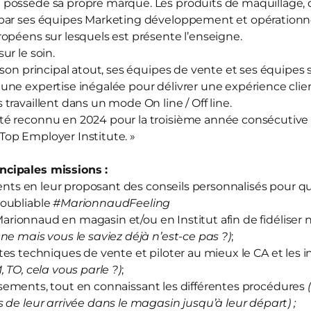
d
possède sa propre marque. Les produits de maquillage, d
par ses équipes Marketing développement et opérationnel
opéens sur lesquels est présente l’enseigne.
sur le soin.
 son principal atout, ses équipes de vente et ses équipes
ne expertise inégalée pour délivrer une expérience clien
travaillent dans un mode On line / Off line.
té reconnu en 2024 pour la troisième année consécutive
« Top Employer Institute. »
cipales missions :
ts en leur proposant des conseils personnalisés pour qu’
oubliable
#MarionnaudFeeling
arionnaud en magasin et/ou en Institut afin de fidéliser 
ne mais vous le saviez déjà n’est-ce pas ?)
;
tes techniques de vente et piloter au mieux le CA et les i
M, TO, cela vous parle ?)
;
sements, tout en connaissant les différentes procédures
 de leur arrivée dans le magasin jusqu’à leur départ) ;