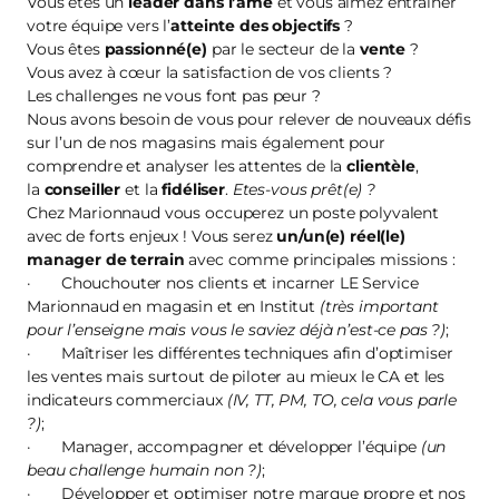
Vous êtes un
leader dans l’âme
et vous aimez entraîner
votre équipe vers l’
atteinte des objectifs
?
Vous êtes
passionné(e)
par le secteur de la
vente
?
Vous avez à cœur la satisfaction de vos clients ?
Les challenges ne vous font pas peur ?
Nous avons besoin de vous pour relever de nouveaux défis
sur l’un de nos magasins mais également pour
comprendre et analyser les attentes de la
clientèle
,
la
conseiller
et la
fidéliser
.
Etes-vous prêt(e) ?
Chez Marionnaud vous occuperez un poste polyvalent
avec de forts enjeux ! Vous serez
un/un(e) réel(le)
manager de terrain
avec comme principales missions :
· Chouchouter nos clients et incarner LE Service
Marionnaud en magasin et en Institut
(très important
pour l’enseigne mais vous le saviez déjà n’est-ce pas ?)
;
· Maîtriser les différentes techniques afin d’optimiser
les ventes mais surtout de piloter au mieux le CA et les
indicateurs commerciaux
(IV, TT, PM, TO, cela vous parle
?)
;
· Manager, accompagner et développer l’équipe
(un
beau challenge humain non ?)
;
· Développer et optimiser notre marque propre et nos