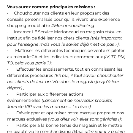
Vous aurez comme principales missions :
· Chouchouter nos clients en leur proposant des
conseils personnalisés pour qu’ils vivent une expérience
shopping inoubliable
#MarionnaudFeeling
· Incarner LE Service Marionnaud en magasin et/ou en
Institut afin de fidéliser nos chers clients
(très important
pour l’enseigne mais vous le saviez déjà n’est-ce pas ?)
;
· Maîtriser les différentes techniques de vente et piloter
au mieux le CA et les indicateurs commerciaux
(IV, TT, PM,
TO, cela vous parle ?)
;
· Effectuer les encaissements, tout en connaissant les
différentes procédures
(Eh oui, il faut savoir chouchouter
nos clients de leur arrivée dans le magasin jusqu’à leur
départ) ;
· Participer aux différentes actions
événementielles
(Lancement de nouveaux produits,
Journée VIP avec les marques… Le rêve !)
· Développer et optimiser notre marque propre et nos
marques exclusives
(vous allez voir elles sont géniales !)
;
· Participer à la bonne tenue du magasin et le mettre
en beauté via le merchandising
(Vous allez voir il y a plein