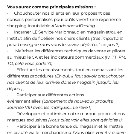
Vous aurez comme principales missions :
· Chouchouter nos clients en leur proposant des
conseils personnalisés pour qu’ils vivent une expérience
shopping inoubliable
#MarionnaudFeeling
· Incarner LE Service Marionnaud en magasin et/ou en
Institut afin de fidéliser nos chers clients
(très important
pour l’enseigne mais vous le saviez déjà n’est-ce pas ?)
;
· Maîtriser les différentes techniques de vente et piloter
au mieux le CA et les indicateurs commerciaux
(IV, TT, PM,
TO, cela vous parle ?)
;
· Effectuer les encaissements, tout en connaissant les
différentes procédures
(Eh oui, il faut savoir chouchouter
nos clients de leur arrivée dans le magasin jusqu’à leur
départ) ;
· Participer aux différentes actions
événementielles
(Lancement de nouveaux produits,
Journée VIP avec les marques… Le rêve !)
· Développer et optimiser notre marque propre et nos
marques exclusives
(vous allez voir elles sont géniales !)
;
· Participer à la bonne tenue du magasin et le mettre
en beauté via le merchandising
(Vous allez voir il y a plein