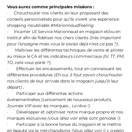
Vous aurez comme principales missions :
· Chouchouter nos clients en leur proposant des
conseils personnalisés pour qu’ils vivent une expérience
shopping inoubliable
#MarionnaudFeeling
· Incarner LE Service Marionnaud en magasin et/ou en
Institut afin de fidéliser nos chers clients
(très important
pour l’enseigne mais vous le saviez déjà n’est-ce pas ?)
;
· Maîtriser les différentes techniques de vente et piloter
au mieux le CA et les indicateurs commerciaux
(IV, TT, PM,
TO, cela vous parle ?)
;
· Effectuer les encaissements, tout en connaissant les
différentes procédures
(Eh oui, il faut savoir chouchouter
nos clients de leur arrivée dans le magasin jusqu’à leur
départ) ;
· Participer aux différentes actions
événementielles
(Lancement de nouveaux produits,
Journée VIP avec les marques… Le rêve !)
· Développer et optimiser notre marque propre et nos
marques exclusives
(vous allez voir elles sont géniales !)
;
· Participer à la bonne tenue du magasin et le mettre
en beauté via le merchandising
(Vous allez voir il y a plein