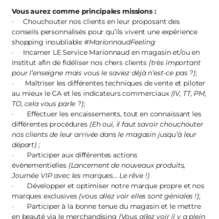
Vous aurez comme principales missions :
· Chouchouter nos clients en leur proposant des
conseils personnalisés pour qu’ils vivent une expérience
shopping inoubliable
#MarionnaudFeeling
· Incarner LE Service Marionnaud en magasin et/ou en
Institut afin de fidéliser nos chers clients
(très important
pour l’enseigne mais vous le saviez déjà n’est-ce pas ?)
;
· Maîtriser les différentes techniques de vente et piloter
au mieux le CA et les indicateurs commerciaux
(IV, TT, PM,
TO, cela vous parle ?)
;
· Effectuer les encaissements, tout en connaissant les
différentes procédures
(Eh oui, il faut savoir chouchouter
nos clients de leur arrivée dans le magasin jusqu’à leur
départ) ;
· Participer aux différentes actions
événementielles
(Lancement de nouveaux produits,
Journée VIP avec les marques… Le rêve !)
· Développer et optimiser notre marque propre et nos
marques exclusives
(vous allez voir elles sont géniales !)
;
· Participer à la bonne tenue du magasin et le mettre
en beauté via le merchandising
(Vous allez voir il y a plein