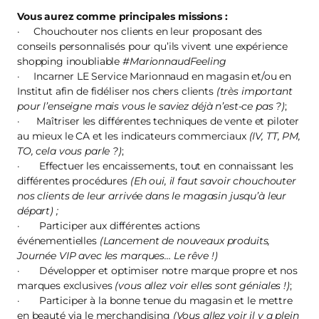
Vous aurez comme principales missions :
· Chouchouter nos clients en leur proposant des
conseils personnalisés pour qu’ils vivent une expérience
shopping inoubliable
#MarionnaudFeeling
· Incarner LE Service Marionnaud en magasin et/ou en
Institut afin de fidéliser nos chers clients
(très important
pour l’enseigne mais vous le saviez déjà n’est-ce pas ?)
;
· Maîtriser les différentes techniques de vente et piloter
au mieux le CA et les indicateurs commerciaux
(IV, TT, PM,
TO, cela vous parle ?)
;
· Effectuer les encaissements, tout en connaissant les
différentes procédures
(Eh oui, il faut savoir chouchouter
nos clients de leur arrivée dans le magasin jusqu’à leur
départ) ;
· Participer aux différentes actions
événementielles
(Lancement de nouveaux produits,
Journée VIP avec les marques… Le rêve !)
· Développer et optimiser notre marque propre et nos
marques exclusives
(vous allez voir elles sont géniales !)
;
· Participer à la bonne tenue du magasin et le mettre
en beauté via le merchandising
(Vous allez voir il y a plein