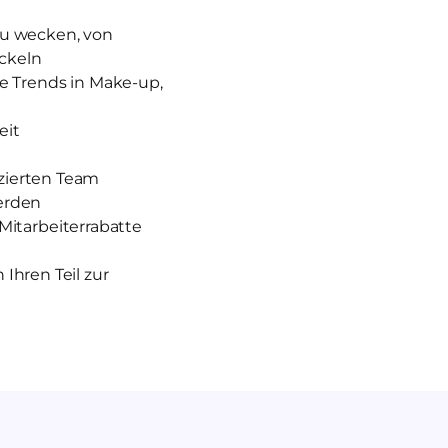
zu wecken, von
ckeln
e Trends in Make-up,
eit
izierten Team
erden
Mitarbeiterrabatte
Ihren Teil zur