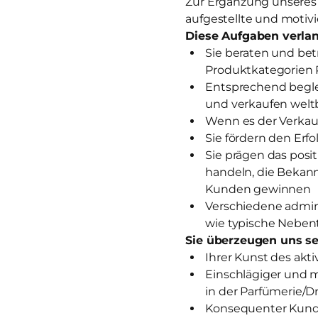
Zur Ergänzung unseres T
aufgestellte und motivi
Diese Aufgaben verlan
Sie beraten und be
Produktkategorien 
Entsprechend begle
und verkaufen wel
Wenn es der Verkauf
Sie fördern den Erf
Sie prägen das posi
handeln, die Bekan
Kunden gewinnen
Verschiedene admini
wie typische Nebentä
Sie überzeugen uns se
Ihrer Kunst des akt
Einschlägiger und 
in der Parfümerie/D
Konsequenter Kunde