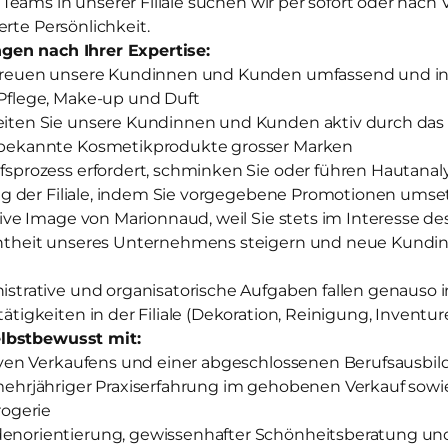
eams in unserer Filiale suchen wir per sofort oder nach
erte Persönlichkeit.
gen nach Ihrer Expertise:
treuen unsere Kundinnen und Kunden umfassend und ind
Pflege, Make-up und Duft
iten Sie unsere Kundinnen und Kunden aktiv durch das
tbekannte Kosmetikprodukte grosser Marken
sprozess erfordert, schminken Sie oder führen Hautanal
olg der Filiale, indem Sie vorgegebene Promotionen ums
tive Image von Marionnaud, weil Sie stets im Interesse 
ntheit unseres Unternehmens steigern und neue Kundi
strative und organisatorische Aufgaben fallen genauso 
tigkeiten in der Filiale (Dekoration, Reinigung, Inventure
lbstbewusst mit:
iven Verkaufens und einer abgeschlossenen Berufsausbi
mehrjähriger Praxiserfahrung im gehobenen Verkauf sow
rogerie
norientierung, gewissenhafter Schönheitsberatung un