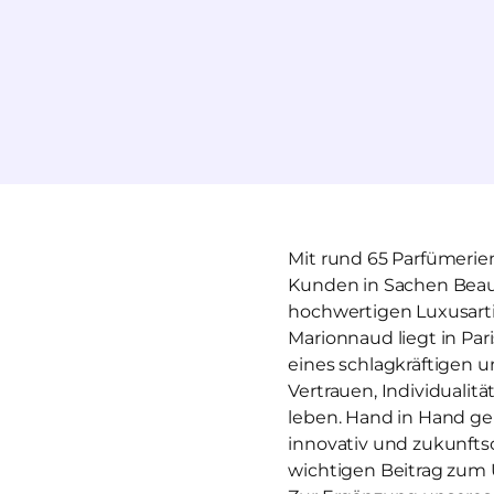
Mit rund 65 Parfümerien
Kunden in Sachen Beaut
hochwertigen Luxusarti
Marionnaud liegt in Par
eines schlagkräftigen u
Vertrauen, Individualitä
leben. Hand in Hand geb
innovativ und zukunftso
wichtigen Beitrag zum 