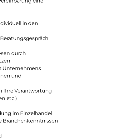
 Vereinbarung eine
ividuell in den
 Beratungsgespräch
ysen durch
etzen
des Unternehmens
nnen und
in Ihre Verantwortung
n etc.)
ldung im Einzelhandel
ie Branchenkenntnissen
d