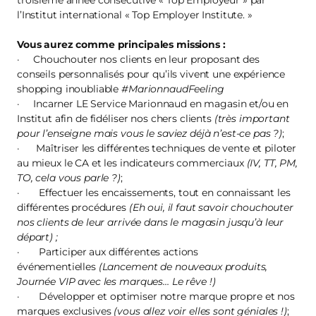
troisième année consécutive « Top Employeur » par
l’Institut international « Top Employer Institute. »
Vous aurez comme principales missions :
· Chouchouter nos clients en leur proposant des
conseils personnalisés pour qu’ils vivent une expérience
shopping inoubliable
#MarionnaudFeeling
· Incarner LE Service Marionnaud en magasin et/ou en
Institut afin de fidéliser nos chers clients
(très important
pour l’enseigne mais vous le saviez déjà n’est-ce pas ?)
;
· Maîtriser les différentes techniques de vente et piloter
au mieux le CA et les indicateurs commerciaux
(IV, TT, PM,
TO, cela vous parle ?)
;
· Effectuer les encaissements, tout en connaissant les
différentes procédures
(Eh oui, il faut savoir chouchouter
nos clients de leur arrivée dans le magasin jusqu’à leur
départ) ;
· Participer aux différentes actions
événementielles
(Lancement de nouveaux produits,
Journée VIP avec les marques… Le rêve !)
· Développer et optimiser notre marque propre et nos
marques exclusives
(vous allez voir elles sont géniales !)
;