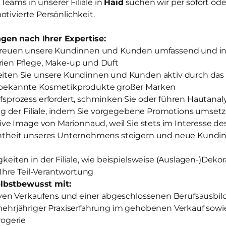
eams in unserer Filiale in
Haid
suchen wir per sofort od
otivierte Persönlichkeit.
gen nach Ihrer Expertise:
treuen unsere Kundinnen und Kunden umfassend und ind
ien Pflege, Make-up und Duft
iten Sie unsere Kundinnen und Kunden aktiv durch das
tbekannte Kosmetikprodukte großer Marken
sprozess erfordert, schminken Sie oder führen Hautanal
olg der Filiale, indem Sie vorgegebene Promotions umset
tive Image von Marionnaud, weil Sie stets im Interesse 
ntheit unseres Unternehmens steigern und neue Kundi
keiten in der Filiale, wie beispielsweise (Auslagen-)Deko
 Ihre Teil-Verantwortung
lbstbewusst mit:
iven Verkaufens und einer abgeschlossenen Berufsausbi
mehrjähriger Praxiserfahrung im gehobenen Verkauf sow
rogerie