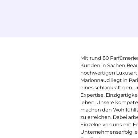
Mit rund 80 Parfümerien
Kunden in Sachen Beaut
hochwertigen Luxusartik
Marionnaud liegt in Par
eines schlagkräftigen u
Expertise, Einzigartigk
leben. Unsere kompeten
machen den Wohlfühlfak
zu erreichen. Dabei arbe
Einzelne von uns mit E
Unternehmenserfolg lei