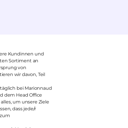
unsere Kundinnen und
iten Sortiment an
Ursprung von
ieren wir davon, Teil
r täglich bei Marionnaud
nd dem Head Office
lles, um unsere Ziele
ssen, dass jede/r
g zum