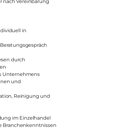
er nach Vereinbarung
ividuell in
 Beratungsgespräch
ysen durch
zen
des Unternehmens
nnen und
ration, Reinigung und
ldung im Einzelhandel
ie Branchenkenntnissen