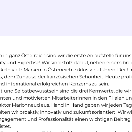
 in ganz Österreich sind wir die erste Anlaufstelle für 
y und Expertise! Wir sind stolz darauf, neben einem bre
eln viele Marken in Österreich exklusiv zu führen. Der 
is, dem Zuhause der französischen Schönheit. Heute profit
nd international erfolgreichen Konzerns zu sein.
eit und Selbstbewusstsein sind die drei Kernwerte, die wi
ten und motivierten MitarbeiterInnen in den Filialen u
tor Marionnaud aus. Hand in Hand geben wir jeden Tag a
iten wir proaktiv, innovativ und zukunftsorientiert. Wir wi
ngagement und Professionalität einen wichtigen Beitra
stet.