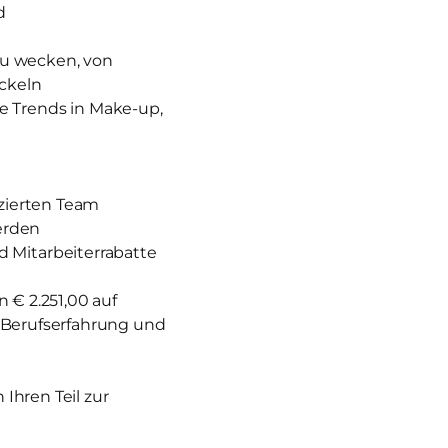
d
zu wecken, von
ckeln
e Trends in Make-up,
izierten Team
erden
 Mitarbeiterrabatte
 € 2.251,00 auf
nd Berufserfahrung und
Ihren Teil zur