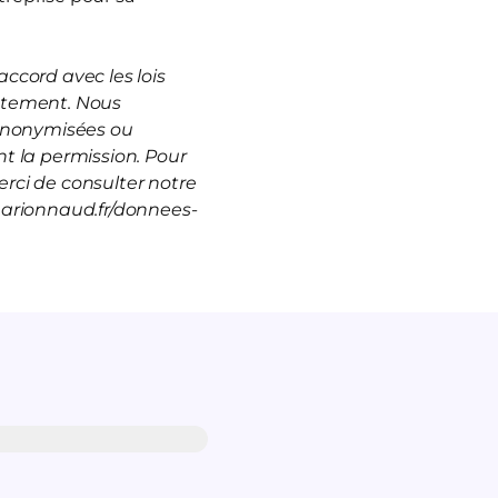
ccord avec les lois
rutement. Nous
 anonymisées ou
t la permission. Pour
rci de consulter notre
marionnaud.fr/donnees-