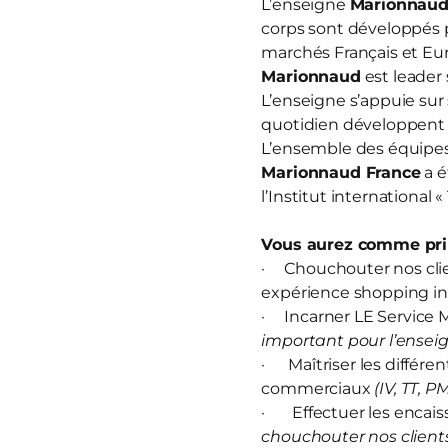
L’enseigne
Marionnau
corps sont développés 
marchés Français et Eur
Marionnaud
est leader 
L’enseigne s’appuie sur
quotidien développent u
L’ensemble des équipes 
Marionnaud France
a é
l’Institut international 
Vous aurez comme prin
· Chouchouter nos clien
expérience shopping in
· Incarner LE Service M
important pour l’enseig
· Maîtriser les différen
commerciaux
(IV, TT, P
· Effectuer les encais
chouchouter nos clients