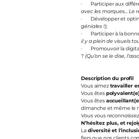
· Participer aux diffé
avec les marques… Le rê
· Développer et optim
géniales !)
;
· Participer à la bonn
il y a plein de visuels to
· Promouvoir la digitali
?
(Qu’on se le dise, l’ass
Description du profil
Vous aimez
travailler 
Vous êtes
polyvalent(e
Vous êtes
accueillant(e
dimanche et même le 
Vous vous reconnaissez
N’hésitez plus, et
rejo
La
diversité et l'inclus
fiers que nos clients co