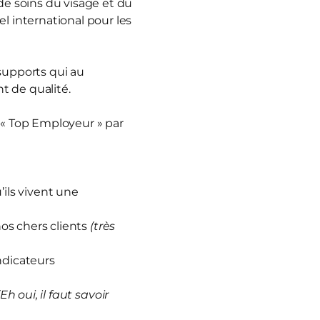
e soins du visage et du
 international pour les
 supports qui au
t de qualité.
 « Top Employeur » par
ils vivent une
nos chers clients
(très
ndicateurs
(Eh oui, il faut savoir