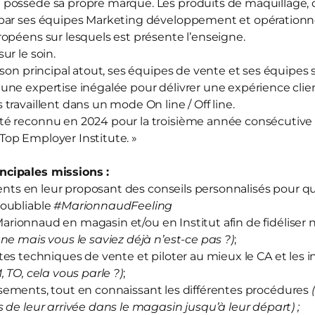
d
possède sa propre marque. Les produits de maquillage, d
par ses équipes Marketing développement et opérationnel
opéens sur lesquels est présente l’enseigne.
sur le soin.
 son principal atout, ses équipes de vente et ses équipes
ne expertise inégalée pour délivrer une expérience clien
travaillent dans un mode On line / Off line.
té reconnu en 2024 pour la troisième année consécutive
« Top Employer Institute. »
cipales missions :
ts en leur proposant des conseils personnalisés pour qu’
oubliable
#MarionnaudFeeling
arionnaud en magasin et/ou en Institut afin de fidéliser 
ne mais vous le saviez déjà n’est-ce pas ?)
;
tes techniques de vente et piloter au mieux le CA et les i
M, TO, cela vous parle ?)
;
sements, tout en connaissant les différentes procédures
 de leur arrivée dans le magasin jusqu’à leur départ) ;