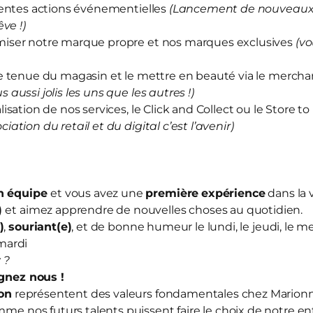
rentes actions événementielles
(Lancement de nouveaux 
ve !)
iser notre marque propre et nos marques exclusives
(vo
e tenue du magasin et le mettre en beauté via le merch
us aussi jolis les uns que les autres !)
sation de nos services, le Click and Collect ou le Store to
ociation du retail et du digital c’est l’avenir)
en équipe
et vous avez une
première
expérience
dans la 
)
et aimez apprendre de nouvelles choses au quotidien.
)
,
souriant(e)
, et de bonne humeur le lundi, le jeudi, le me
mardi
 ?
ignez nous
!
ion
représentent des valeurs fondamentales chez Mario
mme nos futurs talents puissent faire le choix de notre en