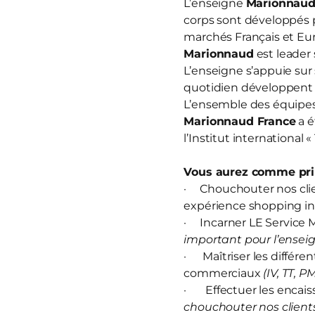
L’enseigne
Marionnau
corps sont développés 
marchés Français et Eur
Marionnaud
est leader 
L’enseigne s’appuie sur
quotidien développent u
L’ensemble des équipes 
Marionnaud France
a é
l’Institut international 
Vous aurez comme prin
· Chouchouter nos clien
expérience shopping in
· Incarner LE Service M
important pour l’enseig
· Maîtriser les différen
commerciaux
(IV, TT, P
· Effectuer les encais
chouchouter nos clients