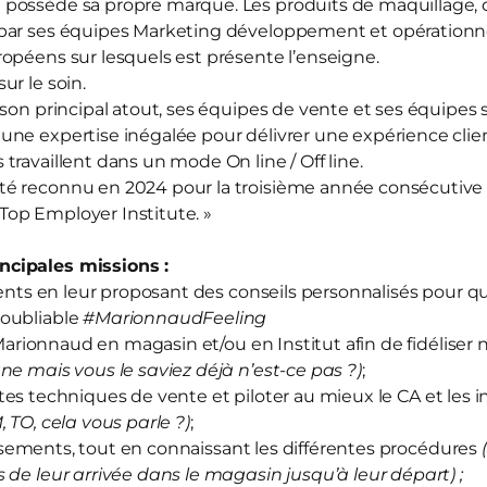
d
possède sa propre marque. Les produits de maquillage, d
par ses équipes Marketing développement et opérationnel
opéens sur lesquels est présente l’enseigne.
sur le soin.
 son principal atout, ses équipes de vente et ses équipes
ne expertise inégalée pour délivrer une expérience clien
travaillent dans un mode On line / Off line.
té reconnu en 2024 pour la troisième année consécutive
« Top Employer Institute. »
cipales missions :
ts en leur proposant des conseils personnalisés pour qu’
oubliable
#MarionnaudFeeling
arionnaud en magasin et/ou en Institut afin de fidéliser 
ne mais vous le saviez déjà n’est-ce pas ?)
;
tes techniques de vente et piloter au mieux le CA et les i
M, TO, cela vous parle ?)
;
sements, tout en connaissant les différentes procédures
 de leur arrivée dans le magasin jusqu’à leur départ) ;