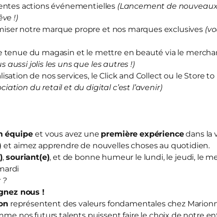
rentes actions événementielles
(Lancement de nouveaux 
ve !)
iser notre marque propre et nos marques exclusives
(vo
e tenue du magasin et le mettre en beauté via le merch
us aussi jolis les uns que les autres !)
sation de nos services, le Click and Collect ou le Store to
ociation du retail et du digital c’est l’avenir)
en équipe
et vous avez une
première
expérience
dans la 
)
et aimez apprendre de nouvelles choses au quotidien.
)
,
souriant(e)
, et de bonne humeur le lundi, le jeudi, le me
mardi
 ?
ignez nous
!
ion
représentent des valeurs fondamentales chez Mario
mme nos futurs talents puissent faire le choix de notre en