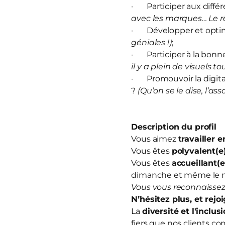
· Participer aux diffé
avec les marques… Le rê
· Développer et optim
géniales !)
;
· Participer à la bonn
il y a plein de visuels to
· Promouvoir la digitali
?
(Qu’on se le dise, l’ass
Description du profil
Vous aimez
travailler 
Vous êtes
polyvalent(e
Vous êtes
accueillant(e
dimanche et même le 
Vous vous reconnaissez
N’hésitez plus, et
rejo
La
diversité et l'inclus
fiers que nos clients co