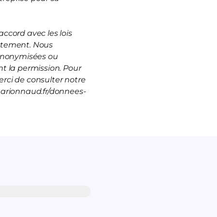
ccord avec les lois
rutement. Nous
 anonymisées ou
t la permission. Pour
rci de consulter notre
marionnaud.fr/donnees-