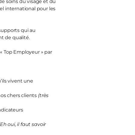
e soins du visage et du
 international pour les
 supports qui au
t de qualité.
 « Top Employeur » par
ils vivent une
nos chers clients
(très
ndicateurs
(Eh oui, il faut savoir