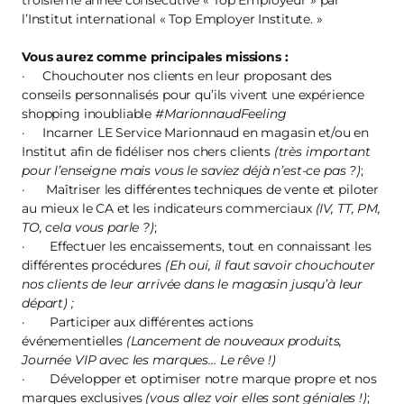
troisième année consécutive « Top Employeur » par
l’Institut international « Top Employer Institute. »
Vous aurez comme principales missions :
· Chouchouter nos clients en leur proposant des
conseils personnalisés pour qu’ils vivent une expérience
shopping inoubliable
#MarionnaudFeeling
· Incarner LE Service Marionnaud en magasin et/ou en
Institut afin de fidéliser nos chers clients
(très important
pour l’enseigne mais vous le saviez déjà n’est-ce pas ?)
;
· Maîtriser les différentes techniques de vente et piloter
au mieux le CA et les indicateurs commerciaux
(IV, TT, PM,
TO, cela vous parle ?)
;
· Effectuer les encaissements, tout en connaissant les
différentes procédures
(Eh oui, il faut savoir chouchouter
nos clients de leur arrivée dans le magasin jusqu’à leur
départ) ;
· Participer aux différentes actions
événementielles
(Lancement de nouveaux produits,
Journée VIP avec les marques… Le rêve !)
· Développer et optimiser notre marque propre et nos
marques exclusives
(vous allez voir elles sont géniales !)
;