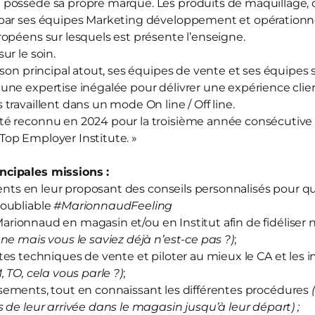
d
possède sa propre marque. Les produits de maquillage, d
par ses équipes Marketing développement et opérationnel
opéens sur lesquels est présente l’enseigne.
sur le soin.
 son principal atout, ses équipes de vente et ses équipes
ne expertise inégalée pour délivrer une expérience clien
travaillent dans un mode On line / Off line.
té reconnu en 2024 pour la troisième année consécutive
« Top Employer Institute. »
cipales missions :
ts en leur proposant des conseils personnalisés pour qu’
oubliable
#MarionnaudFeeling
arionnaud en magasin et/ou en Institut afin de fidéliser 
ne mais vous le saviez déjà n’est-ce pas ?)
;
tes techniques de vente et piloter au mieux le CA et les i
M, TO, cela vous parle ?)
;
sements, tout en connaissant les différentes procédures
 de leur arrivée dans le magasin jusqu’à leur départ) ;