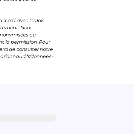
ccord avec les lois
rutement. Nous
 anonymisées ou
t la permission. Pour
rci de consulter notre
marionnaud.fr/donnees-