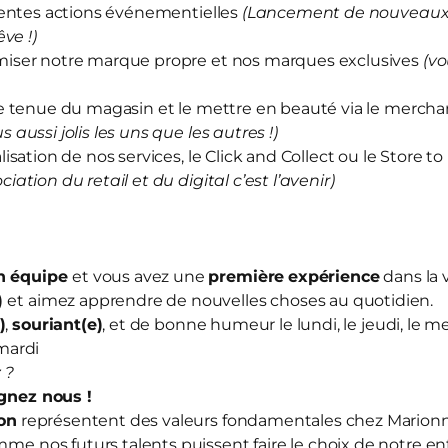
rentes actions événementielles
(Lancement de nouveaux 
ve !)
iser notre marque propre et nos marques exclusives
(vo
e tenue du magasin et le mettre en beauté via le merch
us aussi jolis les uns que les autres !)
sation de nos services, le Click and Collect ou le Store to
ociation du retail et du digital c’est l’avenir)
en équipe
et vous avez une
première
expérience
dans la 
)
et aimez apprendre de nouvelles choses au quotidien.
)
,
souriant(e)
, et de bonne humeur le lundi, le jeudi, le me
mardi
 ?
ignez nous
!
ion
représentent des valeurs fondamentales chez Mario
mme nos futurs talents puissent faire le choix de notre en