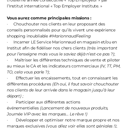
troisième année consécutive « Top Employeur » par
l’Institut international « Top Employer Institute. »
Vous aurez comme principales missions :
· Chouchouter nos clients en leur proposant des
conseils personnalisés pour qu’ils vivent une expérience
shopping inoubliable
#MarionnaudFeeling
· Incarner LE Service Marionnaud en magasin et/ou en
Institut afin de fidéliser nos chers clients
(très important
pour l’enseigne mais vous le saviez déjà n’est-ce pas ?)
;
· Maîtriser les différentes techniques de vente et piloter
au mieux le CA et les indicateurs commerciaux
(IV, TT, PM,
TO, cela vous parle ?)
;
· Effectuer les encaissements, tout en connaissant les
différentes procédures
(Eh oui, il faut savoir chouchouter
nos clients de leur arrivée dans le magasin jusqu’à leur
départ) ;
· Participer aux différentes actions
événementielles
(Lancement de nouveaux produits,
Journée VIP avec les marques… Le rêve !)
· Développer et optimiser notre marque propre et nos
marques exclusives
(vous allez voir elles sont géniales !)
;