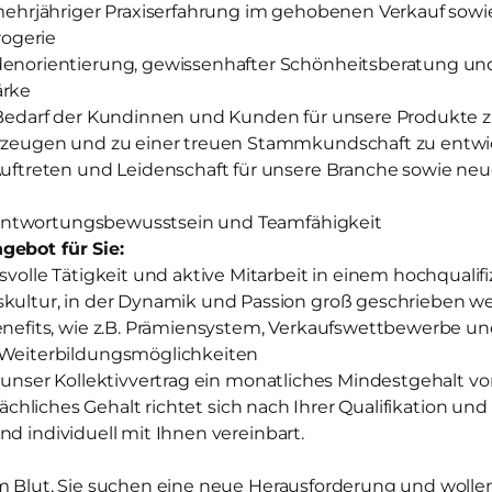
mehrjähriger Praxiserfahrung im gehobenen Verkauf sow
rogerie
norientierung, gewissenhafter Schönheitsberatung un
ärke
Bedarf der Kundinnen und Kunden für unsere Produkte 
zeugen und zu einer treuen Stammkundschaft zu entwi
uftreten und Leidenschaft für unsere Branche sowie neu
erantwortungsbewusstsein und Teamfähigkeit
gebot für Sie:
volle Tätigkeit und aktive Mitarbeit in einem hochqualif
ultur, in der Dynamik und Passion groß geschrieben w
efits, wie z.B. Prämiensystem, Verkaufswettbewerbe und
Weiterbildungsmöglichkeiten
t unser Kollektivvertrag ein monatliches Mindestgehalt von
atsächliches Gehalt richtet sich nach Ihrer Qualifikation u
nd individuell mit Ihnen vereinbart.
m Blut, Sie suchen eine neue Herausforderung und wollen 