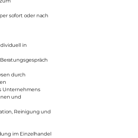
g zum
 per sofort oder nach
ividuell in
 Beratungsgespräch
ysen durch
zen
des Unternehmens
nnen und
ration, Reinigung und
ldung im Einzelhandel