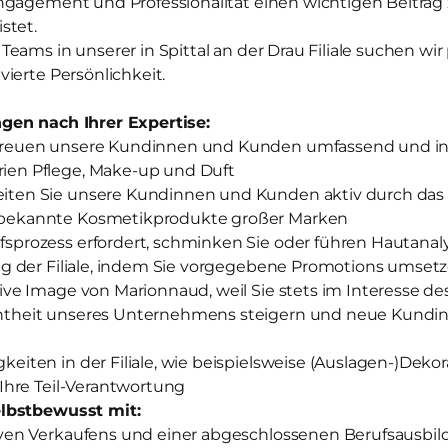
ngagement und Professionalität einen wichtigen Beitra
stet.
eams in unserer in Spittal an der Drau Filiale suchen wir
ierte Persönlichkeit.
gen nach Ihrer Expertise:
treuen unsere Kundinnen und Kunden umfassend und ind
ien Pflege, Make-up und Duft
iten Sie unsere Kundinnen und Kunden aktiv durch das
tbekannte Kosmetikprodukte großer Marken
sprozess erfordert, schminken Sie oder führen Hautanal
olg der Filiale, indem Sie vorgegebene Promotions umset
tive Image von Marionnaud, weil Sie stets im Interesse 
ntheit unseres Unternehmens steigern und neue Kundi
keiten in der Filiale, wie beispielsweise (Auslagen-)Deko
 Ihre Teil-Verantwortung
lbstbewusst mit:
iven Verkaufens und einer abgeschlossenen Berufsausbi