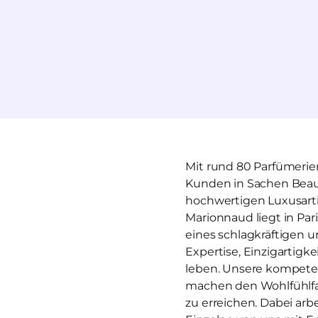
Mit rund 80 Parfümerien
Kunden in Sachen Beaut
hochwertigen Luxusartik
Marionnaud liegt in Par
eines schlagkräftigen u
Expertise, Einzigartigk
leben. Unsere kompeten
machen den Wohlfühlfak
zu erreichen. Dabei arbe