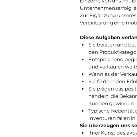
Einzelne von uns mit E
Unternehmenserfolg lei
Zur Ergänzung unseres T
Vereinbarung eine motiv
Diese Aufgaben verlan
Sie beraten und be
den Produktkategor
Entsprechend begle
und verkaufen wel
Wenn es der Verkauf
Sie fördern den Erf
Sie prägen das posi
handeln, die Bekan
Kunden gewinnen
Typische Nebentätig
Inventuren fallen in
Sie überzeugen uns se
Ihrer Kunst des akt