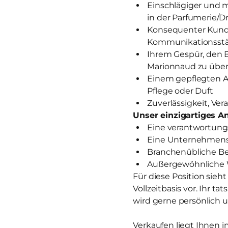
Einschlägiger und 
in der Parfumerie/D
Konsequenter Kunde
Kommunikationsst
Ihrem Gespür, den 
Marionnaud zu über
Einem gepflegten A
Pflege oder Duft
Zuverlässigkeit, V
Unser einzigartiges An
Eine verantwortungs
Eine Unternehmensk
Branchenübliche Ben
Außergewöhnliche 
Für diese Position sieh
Vollzeitbasis vor. Ihr t
wird gerne persönlich u
Verkaufen liegt Ihnen i