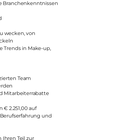
ie Branchenkenntnissen
d
zu wecken, von
ckeln
e Trends in Make-up,
izierten Team
erden
 Mitarbeiterrabatte
 € 2.251,00 auf
nd Berufserfahrung und
Ihren Teil zur