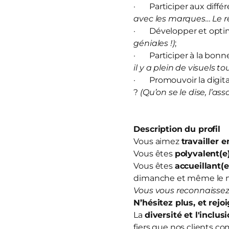
· Participer aux diffé
avec les marques… Le rê
· Développer et optim
géniales !)
;
· Participer à la bonn
il y a plein de visuels to
· Promouvoir la digitali
?
(Qu’on se le dise, l’ass
Description du profil
Vous aimez
travailler 
Vous êtes
polyvalent(e
Vous êtes
accueillant(e
dimanche et même le 
Vous vous reconnaissez
N’hésitez plus, et
rejo
La
diversité et l'inclus
fiers que nos clients co