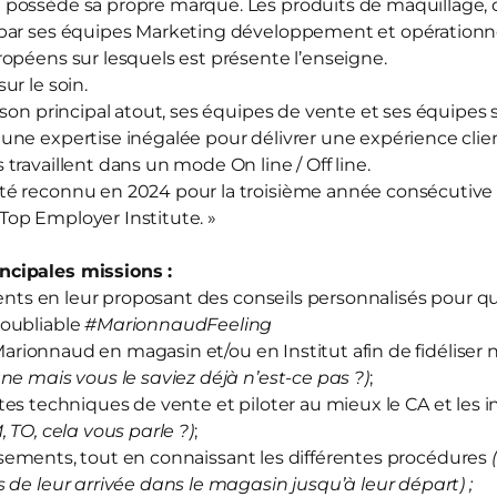
d
possède sa propre marque. Les produits de maquillage, d
par ses équipes Marketing développement et opérationnel
opéens sur lesquels est présente l’enseigne.
sur le soin.
 son principal atout, ses équipes de vente et ses équipes
ne expertise inégalée pour délivrer une expérience clien
travaillent dans un mode On line / Off line.
té reconnu en 2024 pour la troisième année consécutive
« Top Employer Institute. »
cipales missions :
ts en leur proposant des conseils personnalisés pour qu’
oubliable
#MarionnaudFeeling
arionnaud en magasin et/ou en Institut afin de fidéliser 
ne mais vous le saviez déjà n’est-ce pas ?)
;
tes techniques de vente et piloter au mieux le CA et les i
M, TO, cela vous parle ?)
;
sements, tout en connaissant les différentes procédures
 de leur arrivée dans le magasin jusqu’à leur départ) ;