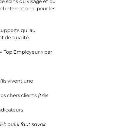
e soins du visage et du
 international pour les
 supports qui au
t de qualité.
 « Top Employeur » par
ils vivent une
nos chers clients
(très
ndicateurs
(Eh oui, il faut savoir