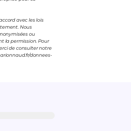
ccord avec les lois
rutement. Nous
 anonymisées ou
t la permission. Pour
rci de consulter notre
marionnaud.fr/donnees-