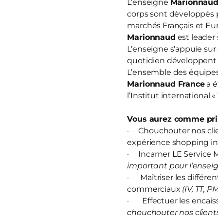
L’enseigne
Marionnau
corps sont développés 
marchés Français et Eur
Marionnaud
est leader 
L’enseigne s’appuie sur
quotidien développent u
L’ensemble des équipes 
Marionnaud France
a é
l’Institut international 
Vous aurez comme prin
· Chouchouter nos clien
expérience shopping in
· Incarner LE Service M
important pour l’enseig
· Maîtriser les différen
commerciaux
(IV, TT, P
· Effectuer les encais
chouchouter nos clients