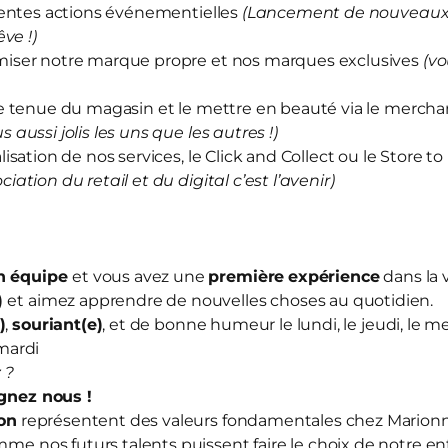
rentes actions événementielles
(Lancement de nouveaux 
ve !)
iser notre marque propre et nos marques exclusives
(vo
e tenue du magasin et le mettre en beauté via le merch
us aussi jolis les uns que les autres !)
sation de nos services, le Click and Collect ou le Store to
ociation du retail et du digital c’est l’avenir)
en équipe
et vous avez une
première
expérience
dans la 
)
et aimez apprendre de nouvelles choses au quotidien.
)
,
souriant(e)
, et de bonne humeur le lundi, le jeudi, le me
mardi
 ?
ignez nous
!
ion
représentent des valeurs fondamentales chez Mario
mme nos futurs talents puissent faire le choix de notre en