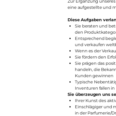
Zur Ergänzung unseres T
eine aufgestellte und m
Diese Aufgaben verlan
Sie beraten und be
den Produktkategor
Entsprechend begle
und verkaufen wel
Wenn es der Verkauf
Sie fördern den Erf
Sie prägen das posi
handeln, die Bekan
Kunden gewinnen
Typische Nebentätig
Inventuren fallen in
Sie überzeugen uns se
Ihrer Kunst des akt
Einschlägiger und 
in der Parfumerie/D