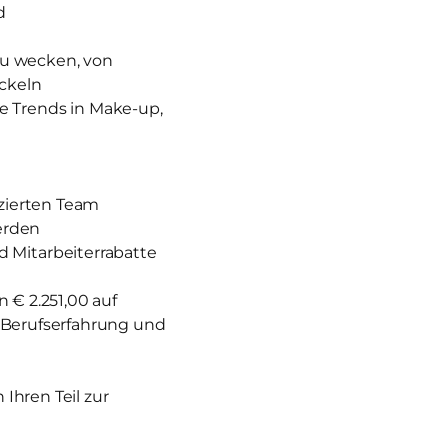
d
zu wecken, von
ckeln
e Trends in Make-up,
izierten Team
erden
 Mitarbeiterrabatte
 € 2.251,00 auf
nd Berufserfahrung und
Ihren Teil zur