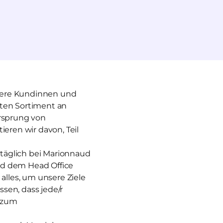
unsere Kundinnen und
iten Sortiment an
Ursprung von
ieren wir davon, Teil
r täglich bei Marionnaud
nd dem Head Office
lles, um unsere Ziele
ssen, dass jede/r
g zum