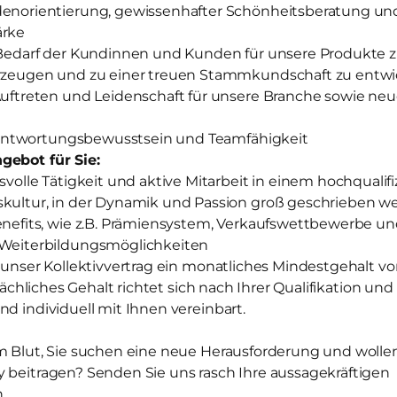
norientierung, gewissenhafter Schönheitsberatung un
ärke
Bedarf der Kundinnen und Kunden für unsere Produkte 
zeugen und zu einer treuen Stammkundschaft zu entwi
uftreten und Leidenschaft für unsere Branche sowie neu
erantwortungsbewusstsein und Teamfähigkeit
gebot für Sie:
volle Tätigkeit und aktive Mitarbeit in einem hochqualif
ultur, in der Dynamik und Passion groß geschrieben w
efits, wie z.B. Prämiensystem, Verkaufswettbewerbe und
Weiterbildungsmöglichkeiten
t unser Kollektivvertrag ein monatliches Mindestgehalt von
atsächliches Gehalt richtet sich nach Ihrer Qualifikation u
nd individuell mit Ihnen vereinbart.
m Blut, Sie suchen eine neue Herausforderung und wollen 
y beitragen? Senden Sie uns rasch Ihre aussagekräftigen
.