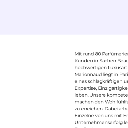
Mit rund 80 Parfümerien
Kunden in Sachen Beaut
hochwertigen Luxusartik
Marionnaud liegt in Par
eines schlagkräftigen u
Expertise, Einzigartigk
leben. Unsere kompeten
machen den Wohlfühlfak
zu erreichen. Dabei arbe
Einzelne von uns mit E
Unternehmenserfolg lei