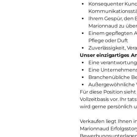
Konsequenter Kunde
Kommunikationsst
Ihrem Gespür, den 
Marionnaud zu über
Einem gepflegten A
Pflege oder Duft
Zuverlässigkeit, V
Unser einzigartiges An
Eine verantwortungs
Eine Unternehmensk
Branchenübliche Ben
Außergewöhnliche 
Für diese Position sieh
Vollzeitbasis vor. Ihr t
wird gerne persönlich u
Verkaufen liegt Ihnen i
Marionnaud Erfolgsstor
Bewerbungsunterlagen