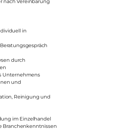
er nach Vereinbarung
ividuell in
 Beratungsgespräch
ysen durch
zen
des Unternehmens
nnen und
ration, Reinigung und
ldung im Einzelhandel
ie Branchenkenntnissen