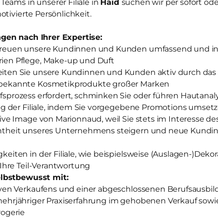
eams in unserer Filiale in
Haid
suchen wir per sofort od
otivierte Persönlichkeit.
gen nach Ihrer Expertise:
treuen unsere Kundinnen und Kunden umfassend und ind
ien Pflege, Make-up und Duft
iten Sie unsere Kundinnen und Kunden aktiv durch das
tbekannte Kosmetikprodukte großer Marken
sprozess erfordert, schminken Sie oder führen Hautanal
olg der Filiale, indem Sie vorgegebene Promotions umset
tive Image von Marionnaud, weil Sie stets im Interesse 
ntheit unseres Unternehmens steigern und neue Kundi
keiten in der Filiale, wie beispielsweise (Auslagen-)Deko
 Ihre Teil-Verantwortung
lbstbewusst mit:
iven Verkaufens und einer abgeschlossenen Berufsausbi
mehrjähriger Praxiserfahrung im gehobenen Verkauf sow
rogerie