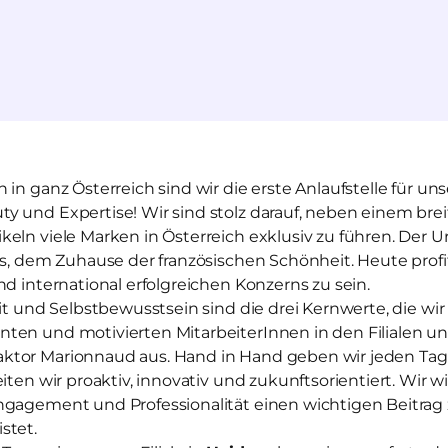
 in ganz Österreich sind wir die erste Anlaufstelle für 
y und Expertise! Wir sind stolz darauf, neben einem bre
eln viele Marken in Österreich exklusiv zu führen. Der 
is, dem Zuhause der französischen Schönheit. Heute profit
nd international erfolgreichen Konzerns zu sein.
eit und Selbstbewusstsein sind die drei Kernwerte, die wi
ten und motivierten MitarbeiterInnen in den Filialen u
tor Marionnaud aus. Hand in Hand geben wir jeden Tag a
iten wir proaktiv, innovativ und zukunftsorientiert. Wir wi
ngagement und Professionalität einen wichtigen Beitra
stet.