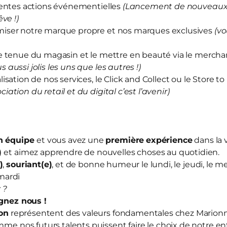
rentes actions événementielles
(Lancement de nouveaux 
ve !)
iser notre marque propre et nos marques exclusives
(vo
e tenue du magasin et le mettre en beauté via le merch
us aussi jolis les uns que les autres !)
sation de nos services, le Click and Collect ou le Store to
ociation du retail et du digital c’est l’avenir)
en équipe
et vous avez une
première
expérience
dans la 
)
et aimez apprendre de nouvelles choses au quotidien.
)
,
souriant(e)
, et de bonne humeur le lundi, le jeudi, le me
mardi
 ?
ignez nous
!
ion
représentent des valeurs fondamentales chez Mario
mme nos futurs talents puissent faire le choix de notre en