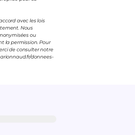
ccord avec les lois
rutement. Nous
 anonymisées ou
t la permission. Pour
rci de consulter notre
marionnaud.fr/donnees-