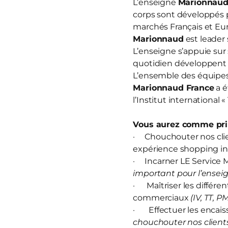
L’enseigne
Marionnau
corps sont développés 
marchés Français et Eur
Marionnaud
est leader 
L’enseigne s’appuie sur
quotidien développent u
L’ensemble des équipes 
Marionnaud France
a é
l’Institut international 
Vous aurez comme prin
· Chouchouter nos clien
expérience shopping in
· Incarner LE Service M
important pour l’enseig
· Maîtriser les différen
commerciaux
(IV, TT, P
· Effectuer les encais
chouchouter nos clients