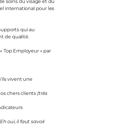
e soins du visage et du
 international pour les
 supports qui au
t de qualité.
 « Top Employeur » par
ils vivent une
nos chers clients
(très
ndicateurs
(Eh oui, il faut savoir