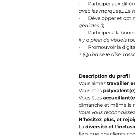
· Participer aux diffé
avec les marques… Le rê
· Développer et optim
géniales !)
;
· Participer à la bonn
il y a plein de visuels to
· Promouvoir la digitali
?
(Qu’on se le dise, l’ass
Description du profil
Vous aimez
travailler 
Vous êtes
polyvalent(e
Vous êtes
accueillant(e
dimanche et même le 
Vous vous reconnaissez
N’hésitez plus, et
rejo
La
diversité et l'inclus
fiers que nos clients co