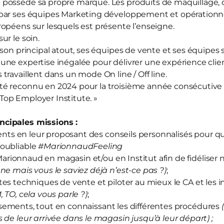
d
possède sa propre marque. Les produits de maquillage, d
par ses équipes Marketing développement et opérationnel
opéens sur lesquels est présente l’enseigne.
sur le soin.
 son principal atout, ses équipes de vente et ses équipes
ne expertise inégalée pour délivrer une expérience clien
travaillent dans un mode On line / Off line.
té reconnu en 2024 pour la troisième année consécutive
« Top Employer Institute. »
cipales missions :
ts en leur proposant des conseils personnalisés pour qu’
oubliable
#MarionnaudFeeling
arionnaud en magasin et/ou en Institut afin de fidéliser 
ne mais vous le saviez déjà n’est-ce pas ?)
;
tes techniques de vente et piloter au mieux le CA et les i
M, TO, cela vous parle ?)
;
sements, tout en connaissant les différentes procédures
 de leur arrivée dans le magasin jusqu’à leur départ) ;