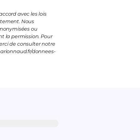
ccord avec les lois
rutement. Nous
 anonymisées ou
t la permission. Pour
rci de consulter notre
marionnaud.fr/donnees-