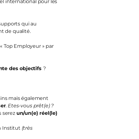
 international pour les
 supports qui au
t de qualité.
 « Top Employeur » par
nte des objectifs
?
sins mais également
ser
.
Etes-vous prêt(e) ?
s serez
un/un(e) réel(le)
 Institut
(très