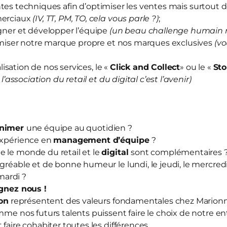
ntes techniques afin d’optimiser les ventes mais surtout d
merciaux
(IV, TT, PM, TO, cela vous parle ?)
;
er et développer l’équipe
(un beau challenge humain 
iser notre marque propre et nos marques exclusives
(vo
sation de nos services, le «
Click and Collect
» ou le «
Sto
 l’association du retail et du digital c’est l’avenir)
nimer
une équipe au quotidien ?
expérience en
management d’équipe
?
 le monde du retail et le
digital
sont complémentaires 
agréable et de bonne humeur le lundi, le jeudi, le mercredi,
ardi ?
ignez nous
!
ion
représentent des valeurs fondamentales chez Mario
mme nos futurs talents puissent faire le choix de notre en
 faire cohabiter toutes les différences.