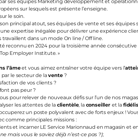
par ses équipes Marketing développement et opérationnel
opéens sur lesquels est présente l’enseigne.
sur le soin.
 son principal atout, ses équipes de vente et ses équipes
ne expertise inégalée pour délivrer une expérience clien
travaillent dans un mode On line / Off line.
té reconnu en 2024 pour la troisième année consécutive
« Top Employer Institute. »
ns l’âme
et vous aimez entraîner votre équipe vers l’
attei
)
par le secteur de la
vente
?
sfaction de vos clients ?
font pas peur ?
ous pour relever de nouveaux défis sur l’un de nos maga
yser les attentes de la
clientèle
, la
conseiller
et la
fidéli
ccuperez un poste polyvalent avec de forts enjeux ! Vou
ec comme principales missions :
nts et incarner LE Service Marionnaud en magasin et en
ne mais vous le saviez déjà n’est-ce pas ?)
;