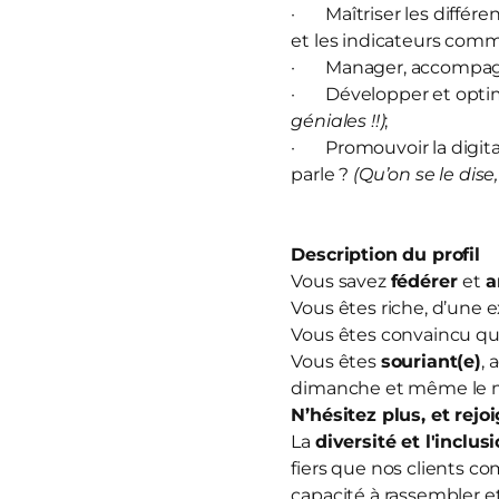
· Maîtriser les différe
et les indicateurs com
· Manager, accompagn
· Développer et optim
géniales !!)
;
· Promouvoir la digitali
parle ?
(Qu’on se le dise,
Description du profil
Vous savez
fédérer
et
a
Vous êtes riche, d’une 
Vous êtes convaincu que
Vous êtes
souriant(e)
, 
dimanche et même le m
N’hésitez plus, et
rejo
La
diversité et l'inclus
fiers que nos clients co
capacité à rassembler et