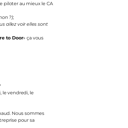
e piloter au mieux le CA
non ?)
;
us allez voir elles sont
re to Door
» ça vous
?
 le vendredi, le
nnaud. Nous sommes
treprise pour sa